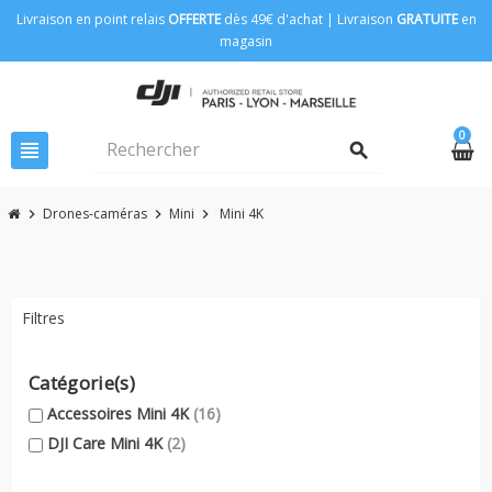
Livraison en point relais
OFFERTE
dès 49€ d'achat | Livraison
GRATUITE
en
magasin
0
view_headline
search
Drones-caméras
Mini
Mini 4K
chevron_right
chevron_right
chevron_right
Filtres
Catégorie(s)
Accessoires Mini 4K
(16)
DJI Care Mini 4K
(2)