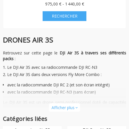
975,00 € - 1 440,00 €
DRONES AIR 3S
Retrouvez sur cette page le
DJI Air 3S à travers ses différents
packs
:
Le DJI Air 3S avec sa radiocommande DJI RC-N3
Le DJI Air 3S dans deux versions Fly More Combo :
avec la radiocommande DJI RC 2 (et son écran intégré)
avec la radiocommande DJI RC-N3 (sans écran)
Le
DJI Air 3S est un drone semi-professionnel doté de capacités
Afficher plus
exceptionnelles
. Avec seulement 724 grammes, ce drone
expand_more
compact pourra être plié pour vous suivre facilement dans un sac
Catégories liées
à dos.
Le drone DJI Air 3S est doté d’un
double capteur permettant une