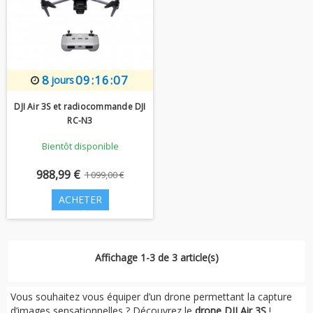
8
09:16:06
jours
DJI Air 3S et radiocommande DJI
RC-N3
Bientôt disponible
988,99 €
1 099,00 €
ACHETER
Affichage 1-3 de 3 article(s)
Vous souhaitez vous équiper d’un drone permettant la capture
d’images sensationnelles ? Découvrez le
drone DJI Air 3S
!