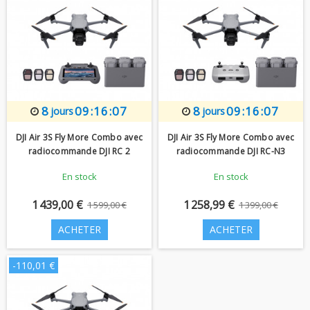
8
09:16:06
8
09:16:06
jours
jours
DJI Air 3S Fly More Combo avec
DJI Air 3S Fly More Combo avec
radiocommande DJI RC 2
radiocommande DJI RC-N3
En stock
En stock
1 439,00 €
1 258,99 €
1 599,00 €
1 399,00 €
ACHETER
ACHETER
-110,01 €