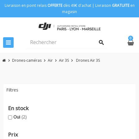
Livraison en point relais
OFFERTE
dès 49€ d'achat | Livraison
GRATUITE
en
magasin
0
view_headline
search
Drones-caméras
Air
Air 3S
Drones Air 3S
chevron_right
chevron_right
chevron_right
chevron_right
Filtres
En stock
Oui
(2)
Prix