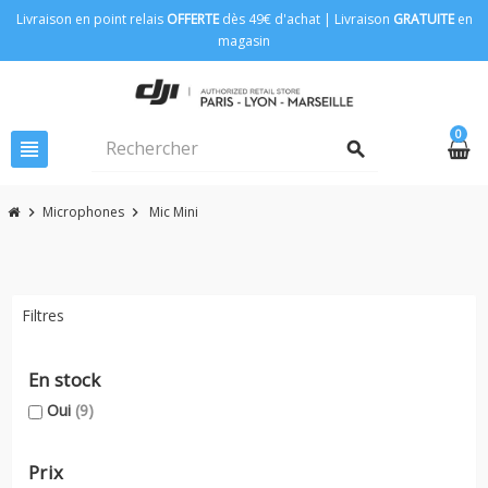
Livraison en point relais
OFFERTE
dès 49€ d'achat | Livraison
GRATUITE
en
magasin
0
view_headline
search
Microphones
Mic Mini
chevron_right
chevron_right
Filtres
En stock
Oui
(9)
Prix