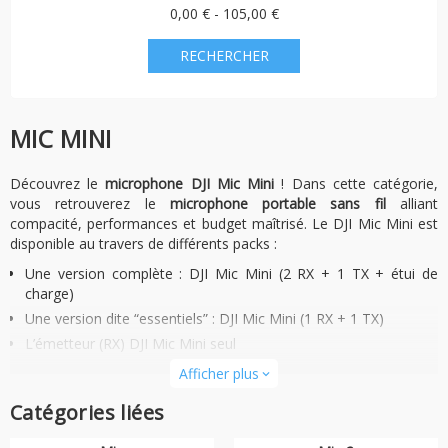
0,00 € - 105,00 €
MIC MINI
Découvrez le
microphone DJI Mic Mini
! Dans cette catégorie,
vous retrouverez le
microphone portable sans fil
alliant
compacité, performances et budget maîtrisé. Le DJI Mic Mini est
disponible au travers de différents packs :
Une version complète :
DJI Mic Mini (2 RX + 1 TX + étui de
charge)
Une version dite “essentiels” :
DJI Mic Mini (1 RX + 1 TX)
L’émetteur (RX) DJI Mic Mini seul
Afficher plus
expand_more
Il est également possible de retrouver en achat seul l’
étui de
recharge pour DJI Mic Mini
, ou encore l’
adaptateur Lightning pour
Catégories liées
DJI Mic Mini
. Ce dernier permet de
connecter le DJI Mic Mini à vos
appareils Apple
, comme l’iPhone.