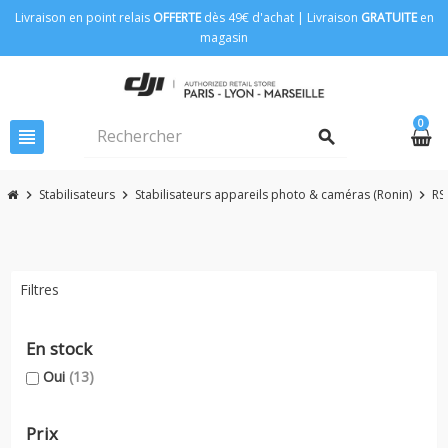
Livraison en point relais
OFFERTE
dès 49€ d'achat | Livraison
GRATUITE
en
magasin
0
view_headline
search
Stabilisateurs
Stabilisateurs appareils photo & caméras (Ronin)
RS
chevron_right
chevron_right
chevron_right
Filtres
En stock
Oui
(13)
Prix