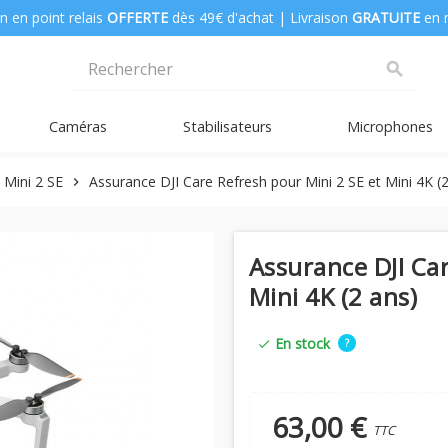
n en point relais
OFFERTE
dès 49€ d'achat | Livraison
GRATUITE
en 
search
Caméras
Stabilisateurs
Microphones
 Mini 2 SE
Assurance DJI Care Refresh pour Mini 2 SE et Mini 4K (
chevron_right
Assurance DJI Car
Mini 4K (2 ans)
En stock
?
check
63,00 €
TTC