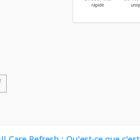
rapide
uniq
2
JI Care Refresh : Qu'est-ce que c'est