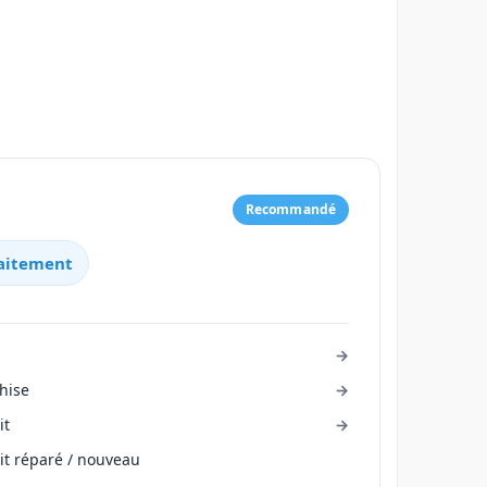
Recommandé
raitement
hise
it
it réparé / nouveau