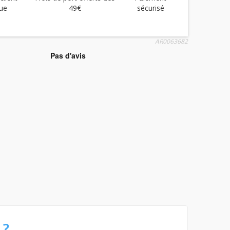
ue
49€
sécurisé
AR0063682
 ?