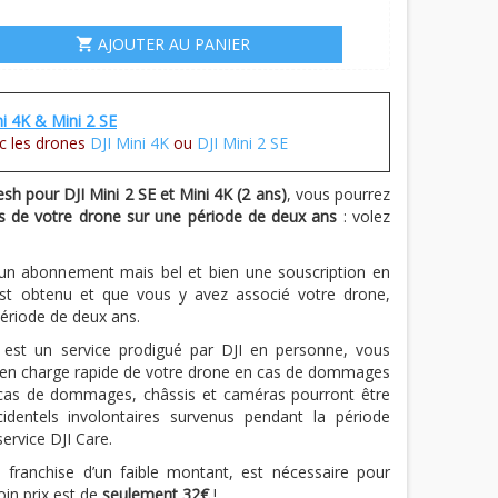
AJOUTER AU PANIER
shopping_cart
i 4K & Mini 2 SE
c les drones
DJI Mini 4K
ou
DJI Mini 2 SE
esh pour DJI Mini 2 SE et
Mini 4K
(2 ans)
, vous pourrez
 de votre drone sur une période de deux ans
: volez
s un abonnement mais bel et bien une souscription en
est obtenu et que vous y avez associé votre drone,
période de deux ans.
est un service prodigué par DJI en personne, vous
e en charge rapide de votre drone en cas de dommages
 cas de dommages, châssis et caméras pourront être
identels involontaires survenus pendant la période
ervice DJI Care.
franchise d’un faible montant, est nécessaire pour
in prix est de
seulement 32€
!