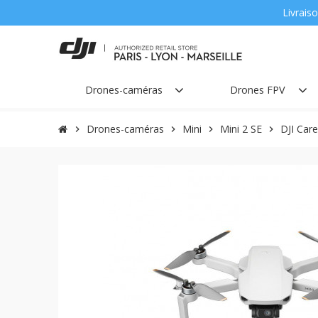
Livraiso
Drones-caméras
Drones FPV
Drones-caméras
Mini
Mini 2 SE
DJI Care
chevron_right
chevron_right
chevron_right
chevron_right