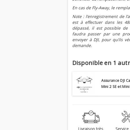
En cas de Fly-Away, le rempl
Note : l’enregistrement de l
est à effectuer dans les 48
dépassé, il est possible de 
faudra passer par une proc
envoyer à DJI, pour qu’ils véri
demande.
Disponible en 1 autr
Assurance DJI Ca
Mini 2 SE et Mini
Livraison très
Service 