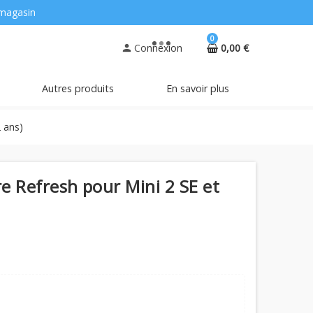
magasin
0
Connexion
0,00 €
person
Autres produits
En savoir plus
2 ans)
e Refresh pour Mini 2 SE et