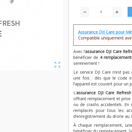
remove
add
Assurance DJI Care pour Min
Compatible uniquement ave
Avec l’
assurance DJI Care Refr
bénéficier de
4 remplacements
sereinement !
zoom_out_map
Le service DJI Care n’est pa
une fois : dès que le code 
l’appareil est couvert pour un 
L’
assurance DJI Care Refresh
offrant remplacement et pris
ou de crashs accidentels. En
remplacés pour tous les acc
d’enregistrement du drone au s
À chaque remplacement, une 
bénéficier du remplacement. So