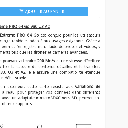
AJOUTER AU PANIER
shopping_cart
reme PRO 64 Go V30 U3 A2
 Extreme PRO 64 Go
est conçue pour les utilisateurs
ckage rapide et adapté aux usages exigeants. Grâce à
 permet l’enregistrement fluide de photos et vidéos, y
ments tels que les
drones
et caméras avancées.
re pouvant atteindre 200 Mo/s
et une
vitesse d’écriture
 la fois la capture de contenus détaillés et le transfert
V30, U3 et A2
, elle assure une compatibilité étendue
un débit stable.
 en extérieur, cette carte résiste aux
variations de
 à l’eau, pour protéger vos données dans différents
ée avec un
adaptateur microSDXC vers SD
, permettant
nombreux supports.