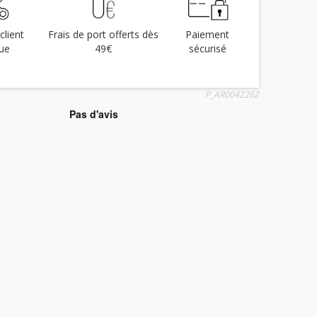
client
Frais de port offerts dès
Paiement
ue
49€
sécurisé
P_AR0042262