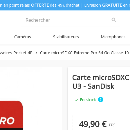
n en point relais
OFFERTE
dès 49€ d'achat | Livraison
GRATUITE
en 
search
Caméras
Stabilisateurs
Microphones
soires Pocket 4P
Carte microSDXC Extreme Pro 64 Go Classe 10 
chevron_right
Carte microSDXC 
U3 - SanDisk
En stock
?
check
49,90 €
TTC