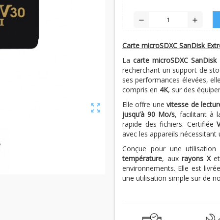
remove
add
Carte microSDXC SanDisk Ext
La
carte microSDXC SanDisk
recherchant un support de sto
ses performances élevées, elle
compris en
4K
, sur des équipe
Elle offre une
vitesse de lectu
zoom_out_map
jusqu’à 90 Mo/s
, facilitant à
rapide des fichiers. Certifiée
avec les appareils nécessitant 
Conçue pour une utilisation
température
, aux
rayons X
et
environnements. Elle est livr
une utilisation simple sur de 