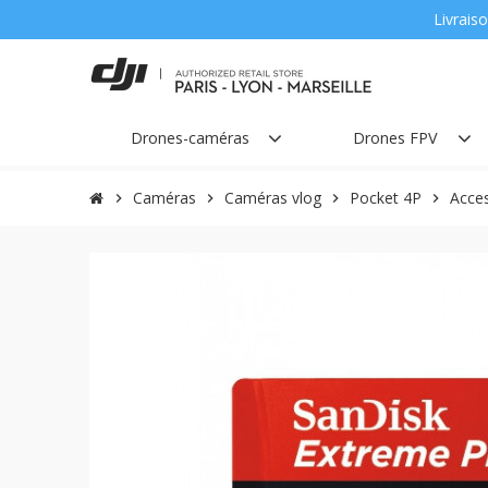
Livraiso
Drones-caméras
Drones FPV
Caméras
Caméras vlog
Pocket 4P
Acces
chevron_right
chevron_right
chevron_right
chevron_right