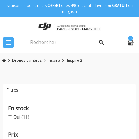
Livraison en point relais
OFFERTE
dès 49€ d'achat | Livraison
GRATUITE
en
magasin
0
view_headline
search
Drones-caméras
Inspire
Inspire 2
chevron_right
chevron_right
chevron_right
Filtres
En stock
Oui
(11)
Prix