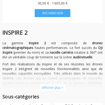
30,00 € - 1 605,00 €
INSPIRE 2
La gamme
Inspire 2
est composée de
drones
cinématographiques
hautes performances. Le fort succès du
DJI
Inspire
(premier du nom) et sa
nacelle
-
caméra
rotative à 360° ont
été un véritable coup de tonnerre sur la scène
audiovisuelle
.
Fort des réalisations du Inspire et de ses réussites les drones
Inspire 2 intègrent de nouvelles fonctionnalités ainsi que de
nouvelles capacités incroyables. Très utilisés dans le monde du
cinéma
, ces drones qui se voient accompagnés de nouvelles
nacelles-caméras (notamment la
X7
) de la gamme
Zenmuse
,
vous permettront de filmer en
Afficher plus
RAW
, ce qui vous garantie la pleine
expand_more
exploitation de la lumière captée par l'appareil.
Sous-catégories
Disposant de caméras
FPV
embarquées, ces drones permettent
un double contrôle via un système Master/Slave : une