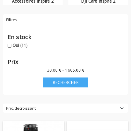
Accessoires Inspire 2
DJI Care Inspire 2
radiocommande
contrôlera l'ensemble du dispositif et
généralement uniquement les mouvements du drone, tandis que
l'autre se concentrera sur les mouvements de la nacelle-caméra
Filtres
pour effectuer des cadrages précis.
Retrouvez dans cette catégorie les drones Inspire 2 ainsi que
En stock
leurs
nacelles-caméras
et
accessoires
.
Oui
(11)
Prix
30,00 € - 1 605,00 €
Prix, décroissant