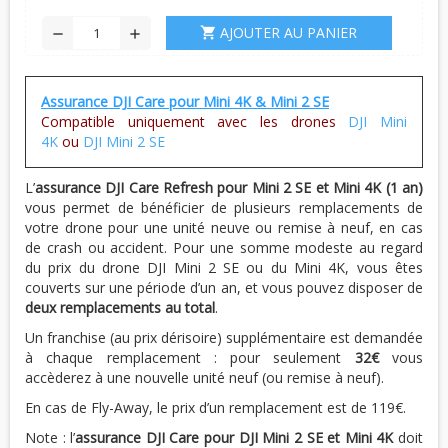
AJOUTER AU PANIER
shopping_cart
remove
add
Assurance DJI Care pour Mini 4K & Mini 2 SE
Compatible uniquement avec les drones
DJI Mini
4K
ou
DJI Mini 2 SE
L’
assurance DJI Care Refresh pour Mini 2 SE et
Mini 4K
(1 an)
vous permet de bénéficier de plusieurs remplacements de
votre drone pour une unité neuve ou remise à neuf, en cas
de crash ou accident. Pour une somme modeste au regard
du prix du drone DJI Mini 2 SE ou du Mini 4K, vous êtes
couverts sur une période d’un an, et vous pouvez disposer de
deux remplacements au total
.
Un franchise (au prix dérisoire) supplémentaire est demandée
à chaque remplacement : pour seulement
32€
vous
accèderez à une nouvelle unité neuf (ou remise à neuf).
En cas de Fly-Away, le prix d’un remplacement est de 119€.
Note : l’
assurance DJI Care pour DJI Mini 2 SE et
Mini 4K
doit