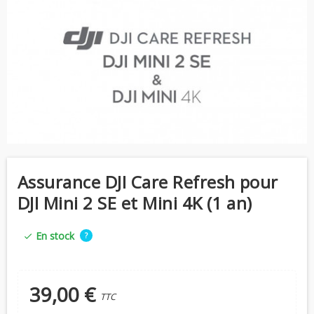
Assurance DJI Care Refresh pour
DJI Mini 2 SE et Mini 4K (1 an)
En stock
?
check
39,00 €
TTC