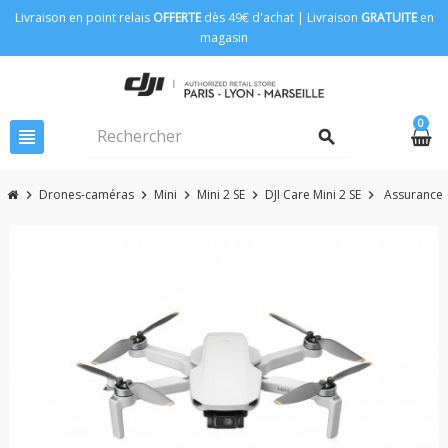
Livraison en point relais
OFFERTE
dès 49€ d'achat | Livraison
GRATUITE
en
magasin
0
view_headline
search
Drones-caméras
Mini
Mini 2 SE
DJI Care Mini 2 SE
Assurance D
chevron_right
chevron_right
chevron_right
chevron_right
chevron_right