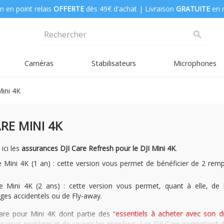
n en point relais
OFFERTE
dès 49€ d'achat | Livraison
GRATUITE
en 
search
Caméras
Stabilisateurs
Microphones
Mini 4K
ARE MINI 4K
ici les
assurances DJI Care Refresh pour le DJI Mini 4K
.
e Mini 4K (1 an)
: cette version vous permet de bénéficier de 2 re
e Mini 4K (2 ans)
: cette version vous permet, quant à elle, de
s accidentels ou de Fly-away.
are pour Mini 4K dont partie des “
essentiels à acheter avec son d
 vous protéger et de couvrir les imprévus. Les DJI Care permettent d