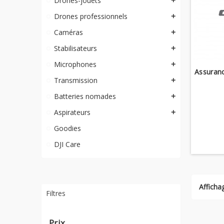
Drones-jouets
add
Drones professionnels
add
Caméras
add
Stabilisateurs
add
Microphones
add
Assuranc
Transmission
add
Batteries nomades
add
Aspirateurs
add
Goodies
DJI Care
Affichag
Filtres
Prix