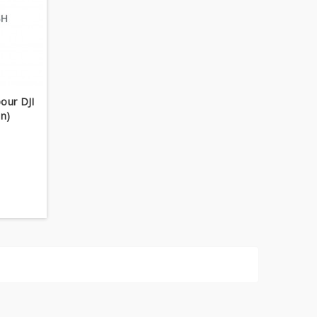
our DJI
an)