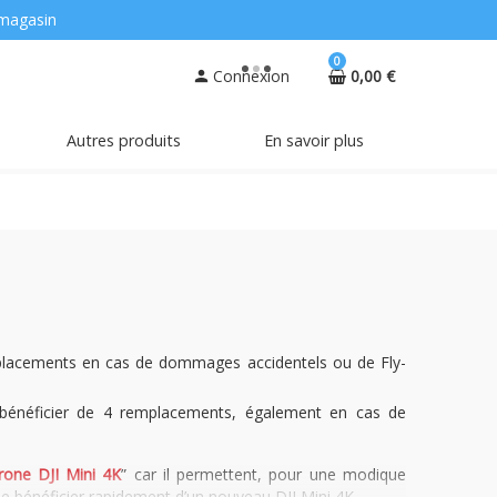
magasin
0
Connexion
0,00 €
person
Autres produits
En savoir plus
mplacements en cas de dommages accidentels ou de Fly-
 bénéficier de 4 remplacements, également en cas de
rone DJI Mini 4K
” car il permettent, pour une modique
e bénéficier rapidement d’un nouveau DJI Mini 4K.