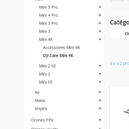
Mini 5 Pro
add
Facile à m
Mini 4 Pro
add
Vous rec
Catégo
Mini 3 Pro
add
Vous a
procédu
Mini 3
add
Dr
Mini 4K
add
Accessoires Mini 4K
DJI Care Mini 4K
Il y a 2 pr
Mini 2 SE
add
Mini 2
add
Mini SE
add
Air
add
Mavic
add
Inspire
add
Drones FPV
add