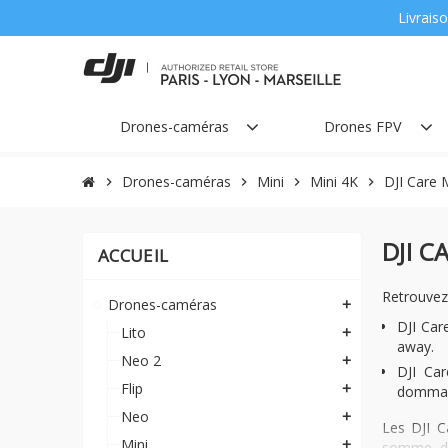
Livraiso
Drones-caméras
Drones FPV
Drones-caméras
Mini
Mini 4K
DJI Care 
chevron_right
chevron_right
chevron_right
chevron_right
DJI C
ACCUEIL
Retrouvez 
Drones-caméras
add
DJI Car
Lito
add
away.
Neo 2
add
DJI Car
Flip
add
dommage
Neo
add
Les DJI C
Mini
add
somme, de