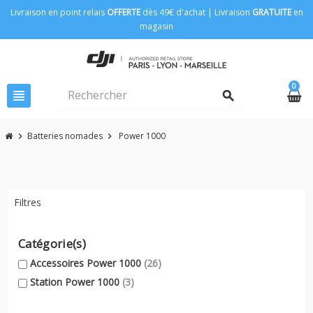
Livraison en point relais
OFFERTE
dès 49€ d'achat | Livraison
GRATUITE
en
magasin
0
view_headline
search
Batteries nomades
Power 1000
chevron_right
chevron_right
Filtres
Catégorie(s)
Accessoires Power 1000
(26)
Station Power 1000
(3)