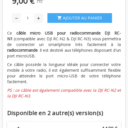
9,00 €
TTC
AJOUTER AU PANIER
shopping_cart
remove
add
Ce
câble micro USB pour radiocommande DJI RC-
N1
(compatible avec DJI RC-N2 & DJI RC-N3) vous permettra
de connecter un smartphone très facilement à la
radiocommande
. Il est destiné aux téléphones disposant d'un
port microUSB.
Ce câble possède la longueur idéale pour connecter votre
mobile à votre radio, il est également suffisamment flexible
pour atteindre le port micro-USB de votre téléphone
facilement.
PS : ce câble est également compatible avec la DJI RC-N2 et
la DJI RC-N3
.
Disponible en 2 autre(s) version(s)