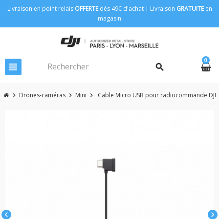
Livraison en point relais
OFFERTE
dès 49€ d'achat | Livraison
GRATUITE
en
magasin
0
view_headline
search
Drones-caméras
Mini
Cable Micro USB pour radiocommande DJI 
chevron_right
chevron_right
chevron_right
chevron_left
chevron_right