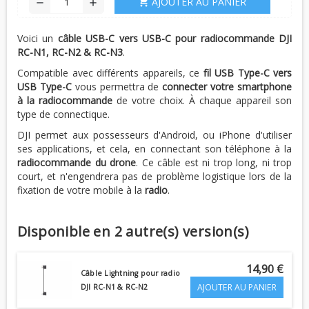
AJOUTER AU PANIER
shopping_cart
remove
add
Voici un
câble USB-C vers USB-C pour radiocommande DJI
RC-N1, RC-N2 & RC-N3
.
Compatible avec différents appareils, ce
fil USB Type-C vers
USB Type-C
vous permettra de
connecter votre smartphone
à la radiocommande
de votre choix. À chaque appareil son
type de connectique.
DJI permet aux possesseurs d'Android, ou iPhone d'utiliser
ses applications, et cela, en connectant son téléphone à la
radiocommande du drone
. Ce câble est ni trop long, ni trop
court, et n'engendrera pas de problème logistique lors de la
fixation de votre mobile à la
radio
.
Disponible en 2 autre(s) version(s)
14,90 €
Câble Lightning pour radio
AJOUTER AU PANIER
DJI RC-N1 & RC-N2