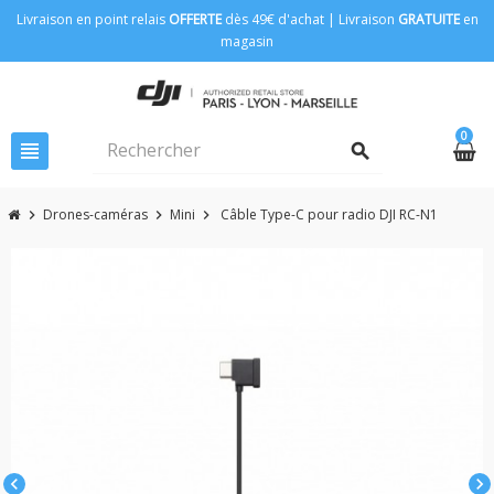
Livraison en point relais
OFFERTE
dès 49€ d'achat | Livraison
GRATUITE
en
magasin
0
view_headline
search
Drones-caméras
Mini
Câble Type-C pour radio DJI RC-N1
chevron_right
chevron_right
chevron_right
chevron_left
chevron_right