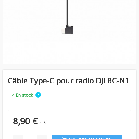
Câble Type-C pour radio DJI RC-N1
En stock
?
check
8,90 €
TTC