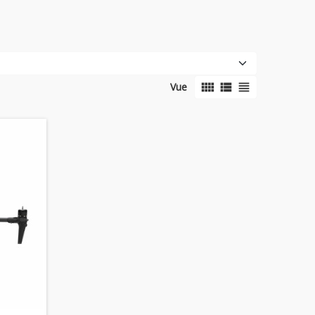
view_comfy
view_list
view_headline
Vue