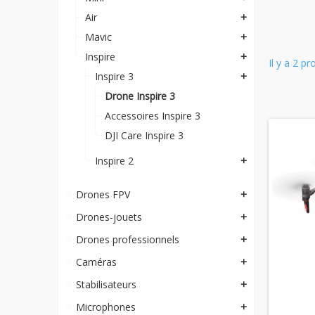
Air
add
Mavic
add
Inspire
add
Il y a 2 pr
Inspire 3
add
Drone Inspire 3
Accessoires Inspire 3
DJI Care Inspire 3
Inspire 2
add
Drones FPV
add
Drones-jouets
add
Drones professionnels
add
Caméras
add
Stabilisateurs
add
Microphones
add