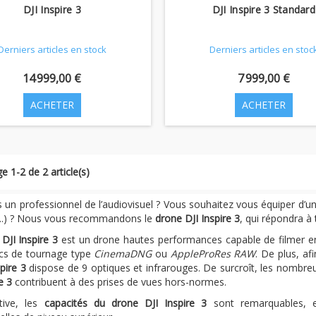
DJI Inspire 3
DJI Inspire 3 Standard
Derniers articles en stock
Derniers articles en stoc
14 999,00 €
7 999,00 €
ACHETER
ACHETER
e 1-2 de 2 article(s)
 un professionnel de l’audiovisuel ? Vous souhaitez vous équiper d’un 
,...) ? Nous vous recommandons le
drone DJI Inspire 3
, qui répondra à
DJI Inspire 3
est un drone hautes performances capable de filmer e
cs de tournage type
CinemaDNG
ou
AppleProRes RAW
. De plus, af
pire 3
dispose de 9 optiques et infrarouges. De surcroît, les nombreu
re 3
contribuent à des prises de vues hors-normes.
tive, les
capacités du drone DJI Inspire 3
sont remarquables, 