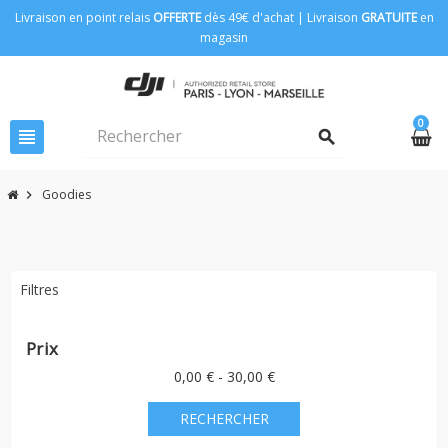
Livraison en point relais
OFFERTE
dès 49€ d'achat | Livraison
GRATUITE
en
magasin
0
view_headline
search
Goodies
chevron_right
Filtres
Prix
0,00 € - 30,00 €