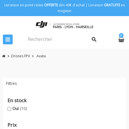
Livraison en point relais
OFFERTE
dès 49€ d'achat | Livraison
GRATUITE
en
magasin
0
view_headline
search
Drones FPV
Avata
chevron_right
chevron_right
Filtres
En stock
Oui
(10)
Prix