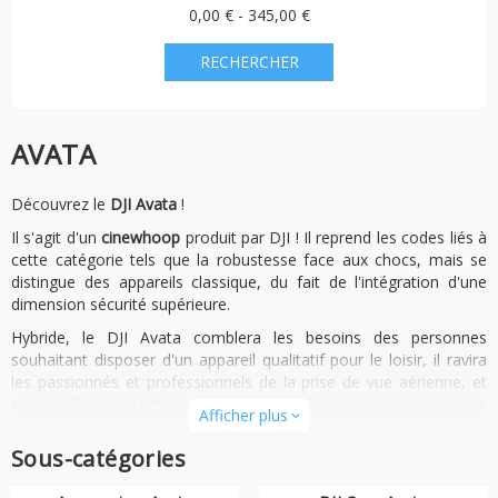
0,00 € - 345,00 €
AVATA
Découvrez le
DJI Avata
!
Il s'agit d'un
cinewhoop
produit par DJI ! Il reprend les codes liés à
cette catégorie tels que la robustesse face aux chocs, mais se
distingue des appareils classique, du fait de l'intégration d'une
dimension sécurité supérieure.
Hybride, le DJI Avata comblera les besoins des personnes
souhaitant disposer d'un appareil qualitatif pour le loisir, il ravira
les passionnés et professionnels de la prise de vue aérienne, et
peut même potentiellement intéresser les professionnels de
Afficher plus
expand_more
l'inspection en raison de sa fonctionnalité de
Head Tracking
inédite !
Sous-catégories
Le
drone DJI Avata
est un appareil complet qui satisfera une