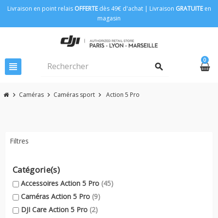
Livraison en point relais
OFFERTE
dès 49€ d'achat | Livraison
GRATUITE
en
magasin
0
view_headline
search
Caméras
Caméras sport
Action 5 Pro
chevron_right
chevron_right
chevron_right
Filtres
Catégorie(s)
Accessoires Action 5 Pro
(45)
Caméras Action 5 Pro
(9)
DJI Care Action 5 Pro
(2)