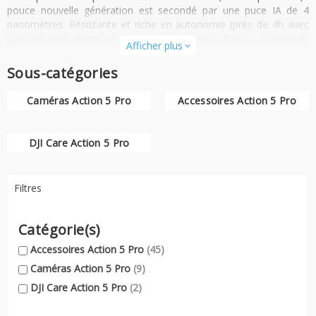
pouce nouvelle génération est secondé par une puce IA de 4
nanomètres. Résistante et riche en autonomie (près de 4h avec
une seule batterie), la caméra résiste à tout : poussière,
Afficher plus
expand_more
environnements aquatiques, altitude, etc.
Sous-catégories
C'est la caméra ultime du sportif exigeant qui veut ramener de
belles images de ses exploits. Elle peut se fixer à peu près partout
Caméras Action 5 Pro
Accessoires Action 5 Pro
aves les accessoires adéquats.
DJI Care Action 5 Pro
Filtres
Catégorie(s)
Accessoires Action 5 Pro
(45)
Caméras Action 5 Pro
(9)
DJI Care Action 5 Pro
(2)