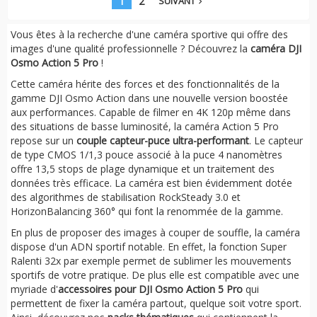
1
2
SUIVANT
navigate_next
Vous êtes à la recherche d'une caméra sportive qui offre des
images d'une qualité professionnelle ? Découvrez la
caméra DJI
Osmo Action 5 Pro
!
Cette caméra hérite des forces et des fonctionnalités de la
gamme DJI Osmo Action dans une nouvelle version boostée
aux performances. Capable de filmer en 4K 120p même dans
des situations de basse luminosité, la caméra Action 5 Pro
repose sur un
couple capteur-puce ultra-performant
. Le capteur
de type CMOS 1/1,3 pouce associé à la puce 4 nanomètres
offre 13,5 stops de plage dynamique et un traitement des
données très efficace. La caméra est bien évidemment dotée
des algorithmes de stabilisation RockSteady 3.0 et
HorizonBalancing 360° qui font la renommée de la gamme.
En plus de proposer des images à couper de souffle, la caméra
dispose d'un ADN sportif notable. En effet, la fonction Super
Ralenti 32x par exemple permet de sublimer les mouvements
sportifs de votre pratique. De plus elle est compatible avec une
myriade d'
accessoires pour DJI Osmo Action 5 Pro
qui
permettent de fixer la caméra partout, quelque soit votre sport.