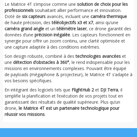
Le Matrice 4T s’impose comme une
solution de choix pour les
professionnels
souhaitant allier performance et innovation.
Doté de
six capteurs
avancés, incluant une
caméra thermique
de haute précision, des
téléobjectifs x3 et x7
, ainsi qu’une
caméra grand angle
et un
télémètre laser
, ce drone garantit des
données d’une
précision inégalée
. Les capteurs fonctionnent en
synergie pour offrir un zoom continu, une clarté optimisée et
une capture adaptée à des conditions extrêmes.
Son design robuste, combiné à des
technologies avancées
et
une
détection d’obstacles à 360°
, le rend indispensable pour les
missions en environnements complexes. Pouvant être équipé
de payloads (mégaphone & projecteur), le Matrice 4T s’adapte à
vos besoins spécifiques.
En intégrant des logiciels tels que
FlightHub 2
et
DJI Terra
, il
simplifie la planification et l’exécution de vos projets tout en
garantissant des résultats de qualité supérieure. Plus qu’un
drone,
le Matrice 4T est un partenaire technologique pour
réussir vos missions
.