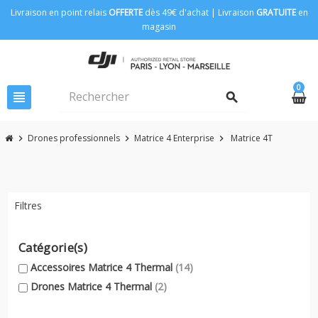
Livraison en point relais
OFFERTE
dès 49€ d'achat | Livraison
GRATUITE
en
magasin
0
view_headline
search
Drones professionnels
Matrice 4 Enterprise
Matrice 4T
chevron_right
chevron_right
chevron_right
Filtres
Catégorie(s)
Accessoires Matrice 4 Thermal
(14)
Drones Matrice 4 Thermal
(2)