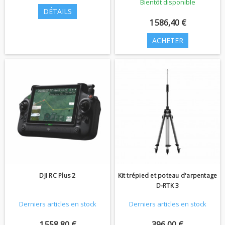
Bientôt disponible
DÉTAILS
1 586,40 €
ACHETER
DJI RC Plus 2
Kit trépied et poteau d'arpentage
D-RTK 3
Derniers articles en stock
Derniers articles en stock
1 558,80 €
396,00 €