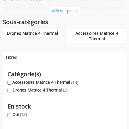
Disponible au travers de ses différents packs, le
Matrice 4
Afficher plus
expand_more
Thermal
est un allié de taille pour les métiers de l'énergie, du BTP
ou encore de la sécurité. Les accessoires viendront alors vous
Sous-catégories
offrir une panoplie complète d'actions pour vos missions
professionnelles.
Drones Matrice 4 Thermal
Accessoires Matrice 4
Thermal
Filtres
Catégorie(s)
Accessoires Matrice 4 Thermal
(14)
Drones Matrice 4 Thermal
(2)
En stock
Oui
(13)