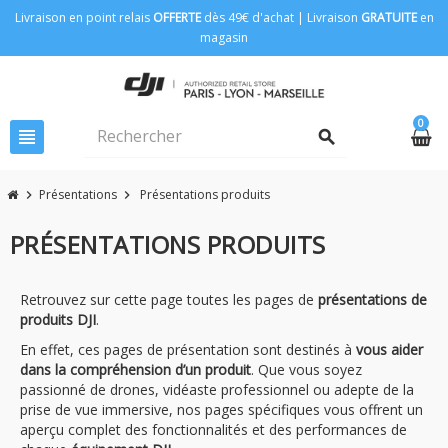
Livraison en point relais
OFFERTE
dès 49€ d'achat | Livraison
GRATUITE
en
magasin
0
view_headline
search
Présentations
Présentations produits
chevron_right
chevron_right
PRÉSENTATIONS PRODUITS
Retrouvez sur cette page toutes les pages de
présentations de
produits DJI
.
En effet, ces pages de présentation sont destinés à
vous aider
dans la compréhension d’un produit
. Que vous soyez
passionné de drones, vidéaste professionnel ou adepte de la
prise de vue immersive, nos pages spécifiques vous offrent un
aperçu complet des fonctionnalités et des performances de