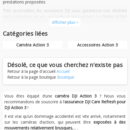
prestations proposées.
Très accessibles, les assurance DJI vous garantisse une sérénité
dans lutilisation de vos appareils et précisément ici l
Osmo Action
3
.
Afficher plus
expand_more
Catégories liées
Caméra Action 3
Accessoires Action 3
Désolé, ce que vous cherchez n'existe pas
Retour à la page d'accueil
Accueil
Retour à la page boutique
Boutique
Vous êtes équipé d’une
caméra DJI Action 3
? Nous vous
recommandons de souscrire à l’
assurance DJI Care Refresh pour
DJI Action 3
!
Il est vrai qu’un dommage accidentel est vite arrivé, notamment
sur les caméras d’action, qui peuvent être
exposées à des
mouvements relativement brusques
,... .