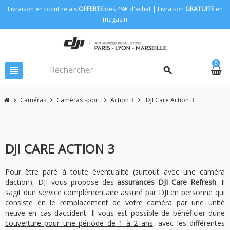
Livraison en point relais
OFFERTE
dès 49€ d'achat | Livraison
GRATUITE
en
magasin
0
view_headline
search
Caméras
Caméras sport
Action 3
DJI Care Action 3
chevron_right
chevron_right
chevron_right
chevron_right
DJI CARE ACTION 3
Pour être paré à toute éventualité (surtout avec une caméra
daction), DJI vous propose des
assurances DJI Care Refresh
. Il
sagit dun service complémentaire assuré par DJI en personne qui
consiste en le remplacement de votre caméra par une unité
neuve en cas daccident. Il vous est possible de bénéficier dune
couverture pour une période de 1 à 2 ans
, avec les différentes