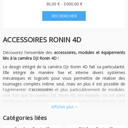
30,00 € - 3 000,00 €
ACCESSOIRES RONIN 4D
Découvrez l'ensemble des
accessoires, modules et équipements
liés à la caméra DJI Ronin 4D
!
Le design intégré de la caméra DJI Ronin 4D fait sa particularité.
Elle intègre de manière fixe et interne divers systèmes
mécaniques et logiciels pour vous permettre de réaliser des
tournages complets même seul, mais en plus il est possible de
l'agrémenter d'
accessoires
et plus particulièrement de modules.
Une fois que la caméra DJI Ronin 4D est équipée, on ne parle
même plus de caméra mais de solution audiovisuelle globale, tant
la polyvalence de la caméra est élevé. Il sera possible de réaliser
Afficher plus
expand_more
des choses productions et réalisations cinématographiques
Catégories liées
incroyables, avec la seule force de la caméra et de ses modules.
Accédez au niveau supérieur en équipant votre caméra DJI Ronin