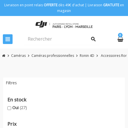
Livraison en point relais
OFFERTE
dès 49€ d'achat | Livraison
GRATUITE
en
magasin
0
view_headline
search
Caméras
Caméras professionnelles
Ronin 4D
Accessoires Ron
chevron_right
chevron_right
chevron_right
chevron_right
Filtres
En stock
Oui
(27)
Prix