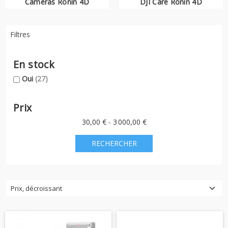
Caméras Ronin 4D
DJI Care Ronin 4D
4D d'outils les plus performants les uns que les autres, en utilisant
les accessoires pour Ronin 4D
.
Filtres
En stock
Oui
(27)
Prix
30,00 € - 3 000,00 €
Prix, décroissant