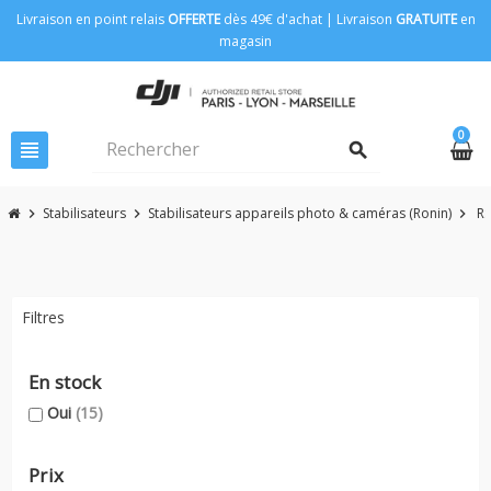
Livraison en point relais
OFFERTE
dès 49€ d'achat | Livraison
GRATUITE
en
magasin
0
view_headline
search
Stabilisateurs
Stabilisateurs appareils photo & caméras (Ronin)
R
chevron_right
chevron_right
chevron_right
Filtres
En stock
Oui
(15)
Prix