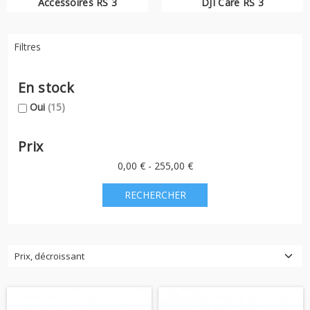
Accessoires RS 3
DJI Care RS 3
stabilisateur
d'appareils photos, vous couvrant en cas de
dommages accidentels.
Filtres
En stock
Oui
(15)
Prix
0,00 € - 255,00 €
Prix, décroissant