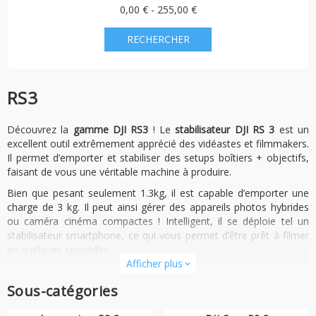
0,00 € - 255,00 €
RS3
Découvrez la
gamme DJI RS3
! Le
stabilisateur DJI RS 3
est un
excellent outil extrêmement apprécié des vidéastes et filmmakers.
Il permet d’emporter et stabiliser des setups boîtiers + objectifs,
faisant de vous une véritable machine à produire.
Bien que pesant seulement 1.3kg, il est capable d’emporter une
charge de 3 kg. Il peut ainsi gérer des appareils photos hybrides
ou caméra cinéma compactes ! Intelligent, il se déploie tel un
stabilisateur smartphone, ce qui vous permet d’être prêt à filmer
en quelques secondes.
Afficher plus
expand_more
En plus des divers
packs
dans lesquels le stabilisateur DJI RS 3 est
proposé, vous retrouverez ici également les divers
accessoires &
Sous-catégories
équipements compatibles
avec le stabilisateur. Enfin, vous aurez
aussi à disposition les
assurances DJI Care Refresh pour le