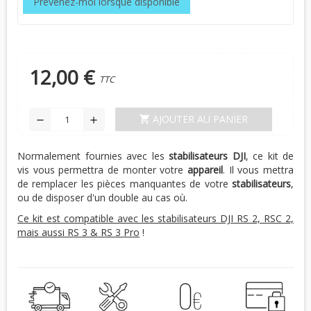
Prévenez-moi lorsque disponible
12,00 €
TTC
AJOUTER AU PANIER
shopping_cart
remove
add
Normalement fournies avec les
stabilisateurs DJI
, ce kit de
vis vous permettra de monter votre
appareil
. Il vous mettra
de remplacer les pièces manquantes de votre
stabilisateurs
,
ou de disposer d'un double au cas où.
Ce kit est compatible avec les stabilisateurs DJI RS 2, RSC 2,
mais aussi RS 3 & RS 3 Pro
!