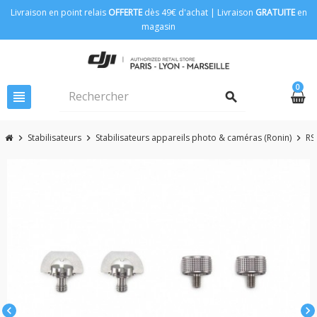
Livraison en point relais
OFFERTE
dès 49€ d'achat | Livraison
GRATUITE
en
magasin
0
view_headline
search
Stabilisateurs
Stabilisateurs appareils photo & caméras (Ronin)
RS
chevron_right
chevron_right
chevron_right
chevron_left
chevron_right