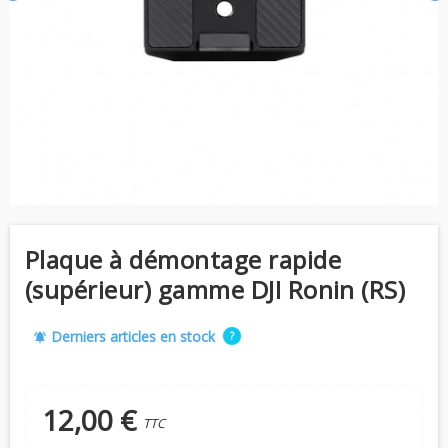
Plaque à démontage rapide
(supérieur) gamme DJI Ronin (RS)
Derniers articles en stock
?
notifications_active
12,00 €
TTC