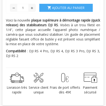
AJOUTER AU PANIER
shopping_cart
remove
add
Voici la nouvelle
plaque supérieure à démontage rapide (quick
release) des stabilisateurs DJI RS
. Visées à un trou fileté en
1/4'', cette plaque accueille l'appareil photo numérique /
caméra que vous souhaitez stabiliser. Un guide de placement
réglable faisant office de butée y est présent vous simplifiant
la mise en place de votre système.
Compatibilité
: DJI RS 4 Pro, DJI RS 4, DJI RS 3 Pro, DJI RS 3,
DJI RS 2
Livraison très
Service client
Frais de port offerts
Paiement
rapide
unique
dès 49€
sécurisé