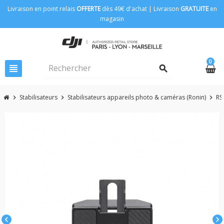
Livraison en point relais
OFFERTE
dès 49€ d'achat | Livraison
GRATUITE
en
magasin
0
view_headline
search
Stabilisateurs
Stabilisateurs appareils photo & caméras (Ronin)
RS
chevron_right
chevron_right
chevron_right
chevron_left
chevron_right