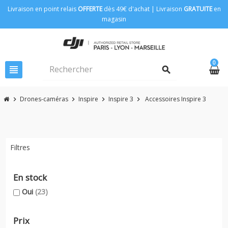
Livraison en point relais
OFFERTE
dès 49€ d'achat | Livraison
GRATUITE
en
magasin
0
view_headline
search
Drones-caméras
Inspire
Inspire 3
Accessoires Inspire 3
chevron_right
chevron_right
chevron_right
chevron_right
Filtres
En stock
Oui
(23)
Prix