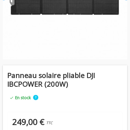
Panneau solaire pliable DJI
IBCPOWER (200W)
En stock
?
check
249,00 €
TTC