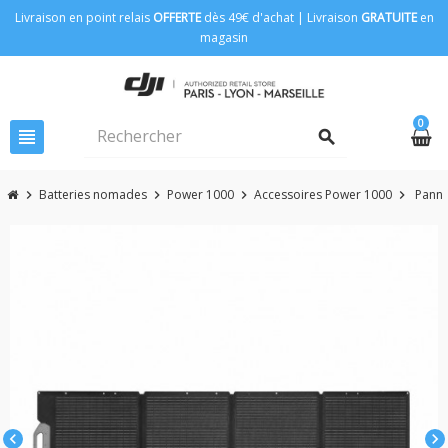
Livraison en point relais
OFFERTE
dès 49€ d'achat | Livraison
GRATUITE
en
magasin
0
view_headline
search
Batteries nomades
Power 1000
Accessoires Power 1000
Panne
chevron_right
chevron_right
chevron_right
chevron_right
chevron_left
chevron_right