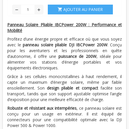
AJOUTER AU PANIER
shopping_cart
remove
add
Panneau Solaire Pliable IBCPower 200W : Performance et
Mobilité
Profitez d’une énergie propre et efficace où que vous soyez
avec le
panneau solaire pliable DJI IBCPower 200W
. Conçu
pour les aventuriers et les professionnels en quête
d’autonomie, il offre une
puissance de 200W
, idéale pour
alimenter vos stations d’énergie portables et vos
équipements électroniques.
Grâce à ses cellules monocristallines à haut rendement, il
capte un maximum d’énergie solaire, même par faible
ensoleillement. Son
design pliable et compact
facilite son
transport, tandis que son support ajustable optimise l’angle
d’exposition pour une meilleure efficacité de charge.
Robuste et résistant aux intempéries
, ce panneau solaire est
conçu pour un usage en extérieur. Il est équipé de
connecteurs pour une compatibilité optimale avec la DJI
Power 500 & Power 1000.