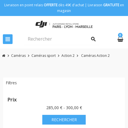
Livraison en point relais
OFFERTE
dès 49€ d'achat | Livraison
GRATUITE
en
magasin
0
view_headline
search
Caméras
Caméras sport
Action 2
Caméras Action 2
chevron_right
chevron_right
chevron_right
chevron_right
Filtres
Prix
285,00 € - 300,00 €