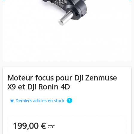
Moteur focus pour DJI Zenmuse
X9 et DJI Ronin 4D
Derniers articles en stock
?
notifications_active
199,00 €
TTC