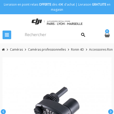
Livraison en point relais
OFFERTE
dès 49€ d'achat | Livraison
GRATUITE
en
magasin
0
view_headline
search
Caméras
Caméras professionnelles
Ronin 4D
Accessoires Roni
chevron_right
chevron_right
chevron_right
chevron_right
chevron_left
chevron_right