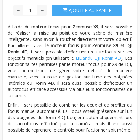
AJOUTER AU PANIER
shopping_cart
remove
add
À l'aide du
moteur focus pour Zenmuse X9
, il sera possible
de réaliser la
mise au point
de votre scène de manière
intelligente, sans avoir à toucher directement votre objectif.
Par ailleurs, avec
le moteur focus pour Zenmuse X9 et DJI
Ronin 4D
, il sera possible d'effectuer un autofocus sur les
objectifs manuels (en utilisant le
LiDar du DJI Ronin 4D
). Les
fonctionnalités permises par le moteur focus pour X9 de DJI,
vous permettront de gérer votre netteté de manière
manuelle, avec la roue de gestion sur l'une des poignées
latérales du Ronin 4D. Il sera aussi possible d'effectuer un
autofocus efficace accessible via plusieurs fonctionnalités de
la caméra.
Enfin, il sera possible de combiner les deux et de profiter du
focus manuel automatisé. La Focus Wheel (présente sur l'un
des poignées du Ronin 4D) bougera automatiquement lors
de l'autofocus effectué par la caméra, mais il est aussi
possible de reprendre le contrôle pour l'actionner soit même.