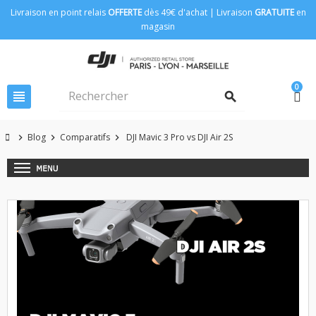
Livraison en point relais
OFFERTE
dès 49€ d'achat | Livraison
GRATUITE
en
magasin
0
view_headline
search
Blog
Comparatifs
DJI Mavic 3 Pro vs DJI Air 2S
chevron_right
chevron_right
chevron_right