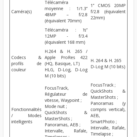
Télécaméra
1’’ CMOS 20MP
moyenne : 1/1.3’’
Caméra(s)
f/2.8 (équivalent
48MP – f/2.8
22mm)
(équivalent 70mm)
Télécaméra : ½’’
12MP - f/3.4
(équivalent 168 mm)
H.264 & H. 265 /
Codecs &
Apple ProRes 422
H. 264 & H. 265
profils de
(HQ, Basique, LT)
D-Log M (10 bits)
couleur
HLG, D-Log, D-Log
M (10 bits)
FocusTrack ;
FocusTrack,
QuickShots &
Régulateur de
MasterShots ;
vitesse, Waypoint ;
Panoramas (y
Mode nuit ;
Fonctionnalités
compris vertical),
QuickShots &
/ Modes
AEB,
MasterShots ;
intelligents
SmartPhoto ;
Panoramas, AEB ;
Intervalle, Rafale,
Intervalle, Rafale,
Timelapse ;
Timelapses ;