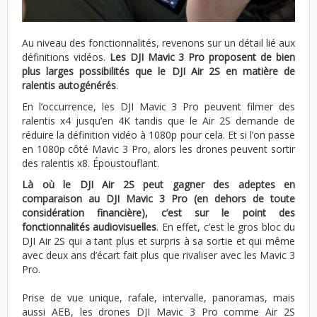
Au niveau des fonctionnalités, revenons sur un détail lié aux
définitions vidéos.
Les DJI Mavic 3 Pro proposent de bien
plus larges possibilités que le DJI Air 2S en matière de
ralentis autogénérés
.
En l’occurrence, les DJI Mavic 3 Pro peuvent filmer des
ralentis x4 jusqu’en 4K tandis que le Air 2S demande de
réduire la définition vidéo à 1080p pour cela. Et si l’on passe
en 1080p côté Mavic 3 Pro, alors les drones peuvent sortir
des ralentis x8. Époustouflant.
Là où le DJI Air 2S peut gagner des adeptes en
comparaison au DJI Mavic 3 Pro (en dehors de toute
considération financière), c’est sur le point des
fonctionnalités audiovisuelles
. En effet, c’est le gros bloc du
DJI Air 2S qui a tant plus et surpris à sa sortie et qui même
avec deux ans d’écart fait plus que rivaliser avec les Mavic 3
Pro.
Prise de vue unique, rafale, intervalle, panoramas, mais
aussi AEB, les drones DJI Mavic 3 Pro comme Air 2S