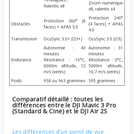
Zoom numérique
Ralentis x8
x8, ralentis x4
Protection 240°
Protection 360° (6
Obstacles
(4 faces) + APAS
faces) + APAS 5.0
4.0
Transmission
OcuSync 3.0+ (O3+)
OcuSync 3.0 (O3)
Autonomie : 43
Autonomie : 31
minutes
minutes
Endurance
Résistance : -10°C,
Résistance : 0°C,
6000m altitude, 12
5000m altitude,
m/s (vents)
10,7 m/s (vents)
Poids
958 ou 963 grammes
595 grammes
Comparatif détaillé : toutes les
différences entre le DJI Mavic 3 Pro
(Standard & Cine) et le DJI Air 2S
Les différences d’un point de vue