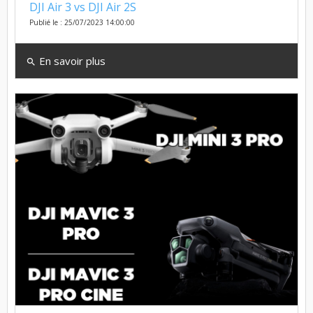
DJI Air 3 vs DJI Air 2S
Publié le : 25/07/2023 14:00:00
En savoir plus
search