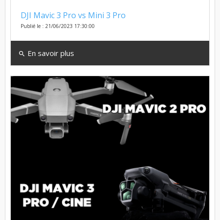
DJI Mavic 3 Pro vs Mini 3 Pro
Publié le : 21/06/2023 17:30:00
En savoir plus
search