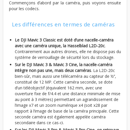
Commençons d’abord par la caméra, puis voyons ensuite
pour les codecs.
Les différences en termes de caméras
Le DJI Mavic 3 Classic est doté d’une nacelle-caméra
avec une caméra unique, la Hasselblad L2D-20c
.
Contrairement aux autres drones, elle ne dispose pas du
système de verrouillage de sécurité lors du stockage.
Sur le DJI Mavic 3 & Mavic 3 Cine, la nacelle-caméra
intègre non pas une, mais deux caméras
. La L2D-20c
bien-sûr, mais aussi une télécaméra au capteur de ½’’,
constitué de 12 MP. Cette caméra seconde, se dote
d’un téléobjectif (équivalent 162 mm, avec une
ouverture fixe de f/4.4 et une distance minimale de mise
au point à 3 mètres) permettant un agrandissement de
l’image x7 et un zoom numérique x4 (soit x28 par
rapport à l’image de base de la caméra principale. Cette
seconde caméra est également appelée caméra
secondaire dans ce cas-ci.
Sur les DJI Mavic 3 Pro & Mavic 3 Pro Cine, on retrouve,