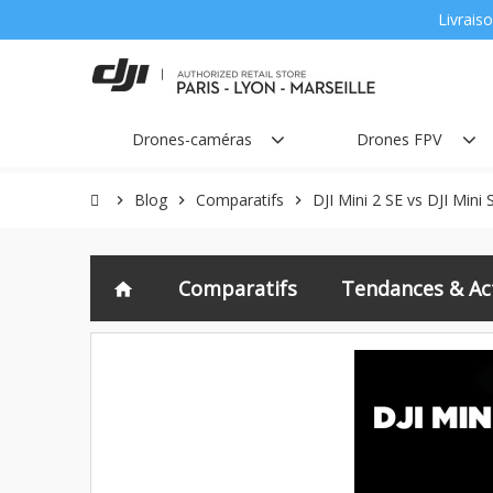
Livraiso
Drones-caméras
Drones FPV
Blog
Comparatifs
DJI Mini 2 SE vs DJI Mini 
chevron_right
chevron_right
chevron_right
Comparatifs
Tendances & Act
home