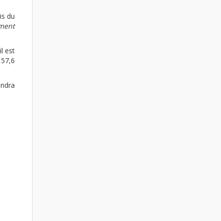
is du
iment
l est
 57,6
indra