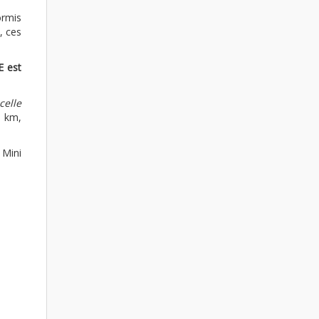
ormis
, ces
E est
celle
6 km,
 Mini