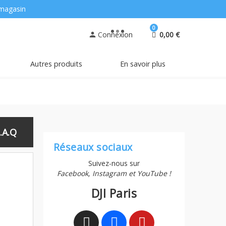
magasin
0
Connexion
0,00 €
person
Autres produits
En savoir plus
.A.Q
Réseaux sociaux
Suivez-nous sur
Facebook, Instagram et YouTube !
DJI Paris