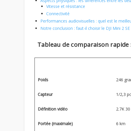
Aspects physiques : les différences entre les de
Vitesse et résistance
Connectivité
Performances audiovisuelles : quel est le meilleu
Notre conclusion : faut-il choisir le DJI Mini 2 SE
Tableau de comparaison rapide : 
Poids
246 gr
Capteur
1/2,3 p
Définition vidéo
2.7K 30
Portée (maximale)
6 km