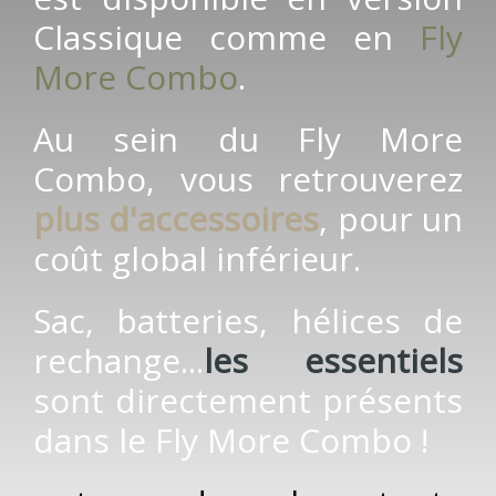
Classique comme en
Fly
More Combo
.
Au sein du Fly More
Combo, vous retrouverez
plus d'accessoires
, pour un
coût global inférieur.
Sac, batteries, hélices de
rechange...
les essentiels
sont directement présents
dans le Fly More Combo !