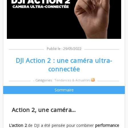
Publié le : 29/05/2022
DJI Action 2 : une caméra ultra-
connectée
- Catégories :
Tendances & Actualités
Sommaire
Action 2, une caméra…
L’action 2
de DJI a été pensée pour combiner
performance