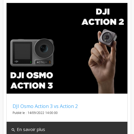
DJI Osmo Action 3 vs Action 2
Publié le : 14/09/2022 14:00:00
En savoir plus
search