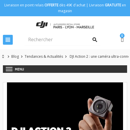
Livraison en point relais
OFFERTE
dès 49€ d'achat | Livraison
GRATUITE
en
magasin
0
view_headline
search
Blog
Tendances & Actualités
DJI Action 2 : une caméra ultra-conn
chevron_right
chevron_right
chevron_right