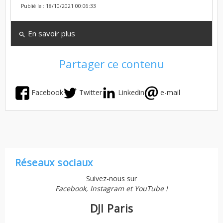
Publié le : 18/10/2021 00:06:33
En savoir plus
search
Partager ce contenu
Facebook
Twitter
Linkedin
e-mail
Réseaux sociaux
Suivez-nous sur
Facebook, Instagram et YouTube !
DJI Paris