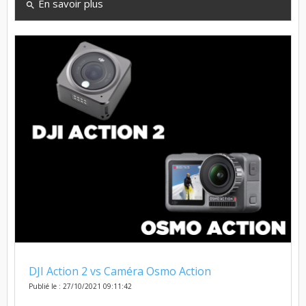
En savoir plus
search
DJI Action 2 vs Caméra Osmo Action
Publié le : 27/10/2021 09:11:42