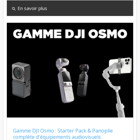
En savoir plus
search
Gamme DJI Osmo : Starter Pack & Panoplie
complète d'équipements audiovisuels