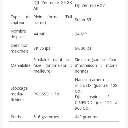
DJI Zenmuse X9-8K
DJI Zenmuse X7
Air
Type de
Plein format (Full
Super 35
capteur
frame)
Nombre
44 MP
24 MP
de pixels
Définition
8K 75 ips
6K 30 ips
maximale
Similaire (sauf sur
Similaire (sauf sur l’axe
Maniabilité
l’axe d’inclinaison :
d’inclinaison : moins
meilleure)
bonne)
Nacelle-caméra :
microSD (jusqu’à 128
Stockage
Go)
media-
PROSSD 1 To
DJI Inspire 2 :
fichiers
CINESDD (de 120 à
960 Go)
Poids
516 grammes
449 grammes