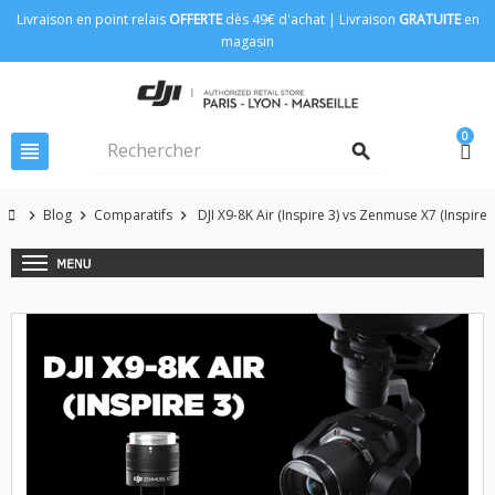
Livraison en point relais
OFFERTE
dès 49€ d'achat | Livraison
GRATUITE
en
magasin
0
view_headline
search
Blog
Comparatifs
DJI X9-8K Air (Inspire 3) vs Zenmuse X7 (Inspire 
chevron_right
chevron_right
chevron_right