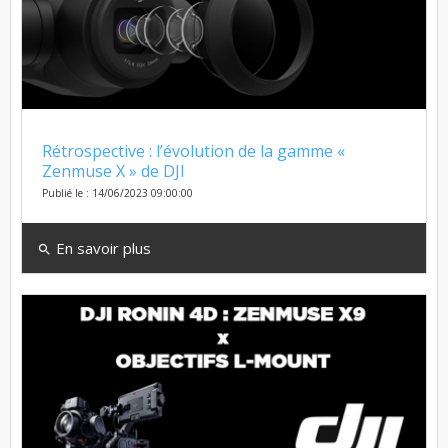
Rétrospective : l’évolution de la gamme «
Zenmuse X » de DJI
Publié le : 14/06/2023 09:00:00
En savoir plus
search