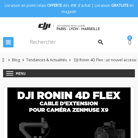
Livraison en point relais
OFFERTE
dès 49€ d'achat | Livraison
GRATUITE
en
magasin
0
view_headline
search
Blog
Tendances & Actualités
DJI Ronin 4D Flex : un nouvel accesso
chevron_right
chevron_right
chevron_right