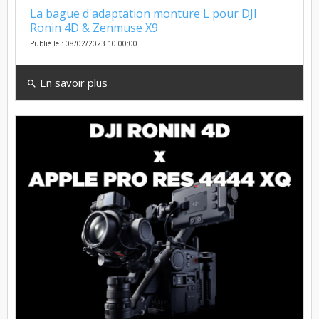
La bague d'adaptation monture L pour DJI
Ronin 4D & Zenmuse X9
Publié le : 08/02/2023 10:00:00
En savoir plus
search