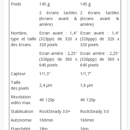
Poids
145 g
145 g
2 écrans tactiles
2 écrans tactiles
(écrans avant &
(écrans avant &
arrière)
arrière)
Nombre,
Ecran avant : 1,4″
Ecran avant : 1,4″
type et taille
(323ppi) de 320 x
(326ppp) de 320 x
des écrans
320 pixels
320 pixels
Ecran arrière : 2,25″
Ecran arrière : 2,25″
(326ppi) de 360 x
(326ppp) de 360 x
640 pixels
640 pixels
Capteur
1/1,3''
1/1,7''
Taille
2,4 μm
1,6 μm
des pixels
Résolution
4K 120p
4K 120p
vidéo max.
Stabilisation
RockSteady 3.0+
RockSteady 3.0
Autonomie
160min
160min
Etanchéité
18m
16m