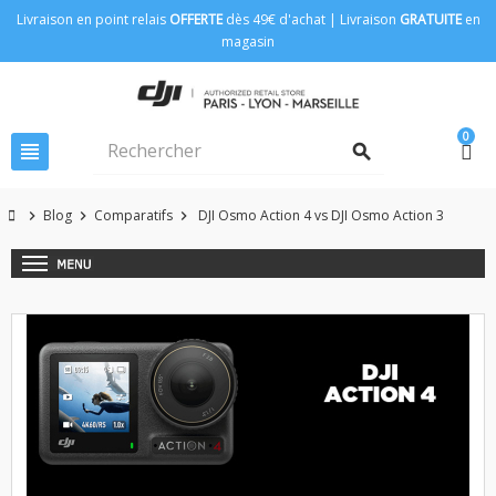
Livraison en point relais
OFFERTE
dès 49€ d'achat | Livraison
GRATUITE
en
magasin
0
view_headline
search
Blog
Comparatifs
DJI Osmo Action 4 vs DJI Osmo Action 3
chevron_right
chevron_right
chevron_right