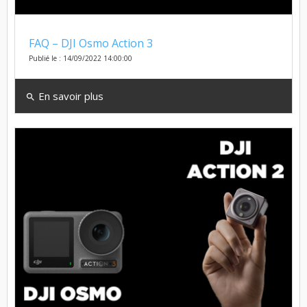
FAQ – DJI Osmo Action 3
Publié le : 14/09/2022 14:00:00
En savoir plus
search