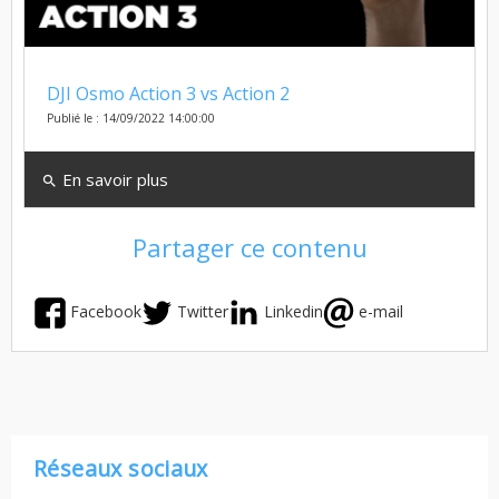
DJI Osmo Action 3 vs Action 2
Publié le : 14/09/2022 14:00:00
En savoir plus
search
Partager ce contenu
Facebook
Twitter
Linkedin
e-mail
Réseaux sociaux