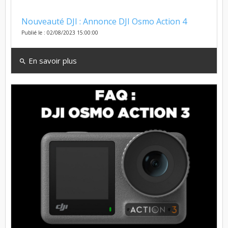
Nouveauté DJI : Annonce DJI Osmo Action 4
Publié le : 02/08/2023 15:00:00
En savoir plus
search