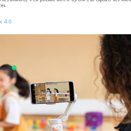
tés.
k 4.0