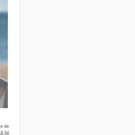
se de
é lui