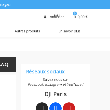
magasin
0
Connexion
0,00 €
person
Autres produits
En savoir plus
.A.Q
Réseaux sociaux
Suivez-nous sur
Facebook, Instagram et YouTube !
DJI Paris