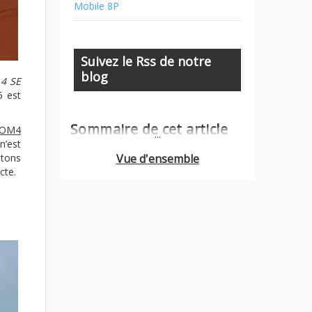
Mobile 8P
Suivez le Rss de notre
blog
 4 SE
5 est
Sommaire de cet article
I OM4
...
n’est
utons
Vue d'ensemble
cte.