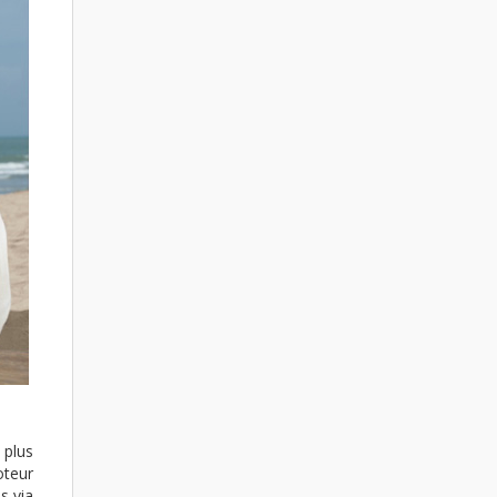
 plus
oteur
s via