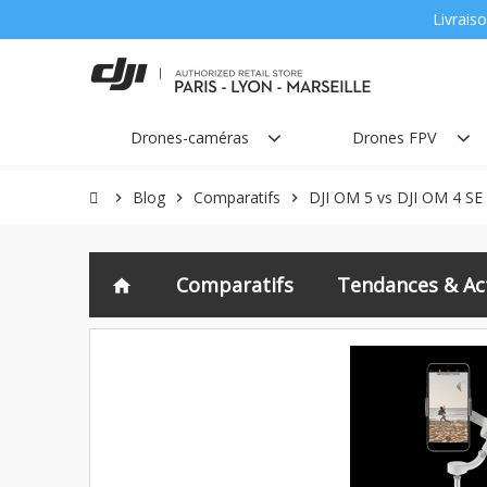
Livraiso
Drones-caméras
Drones FPV
Blog
Comparatifs
DJI OM 5 vs DJI OM 4 SE
chevron_right
chevron_right
chevron_right
Comparatifs
Tendances & Act
home