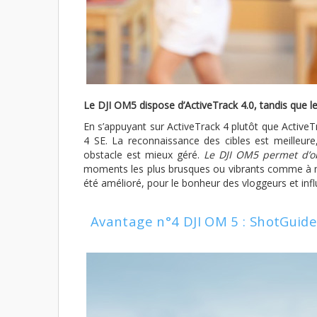
Le DJI OM5 dispose d’ActiveTrack 4.0, tandis que l
En s’appuyant sur ActiveTrack 4 plutôt que ActiveT
4 SE. La reconnaissance des cibles est meilleure
obstacle est mieux géré.
Le DJI OM5 permet d’ob
moments les plus brusques ou vibrants comme à mot
été amélioré, pour le bonheur des vloggeurs et inf
Avantage n°4 DJI OM 5 : ShotGuide