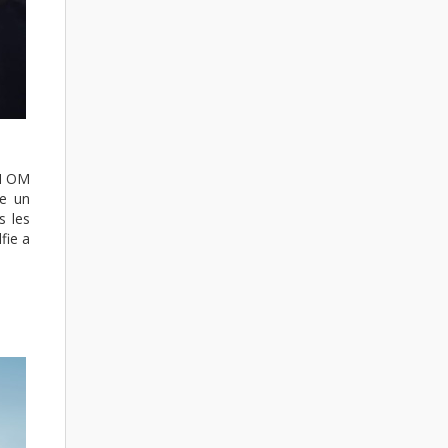
JI OM
re un
 les
fie a