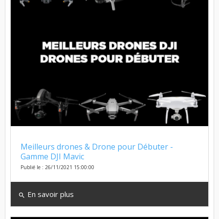
Meilleurs drones & Drone pour Débuter -
Gamme DJI Mavic
Publié le : 26/11/2021 15:00:00
En savoir plus
search