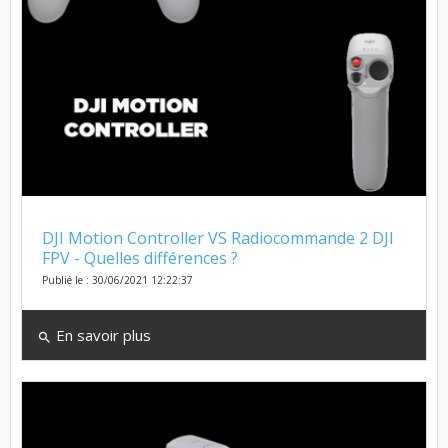
DJI Motion Controller VS Radiocommande 2 DJI
FPV - Quelles différences ?
Publié le : 30/06/2021 12:22:37
En savoir plus
search