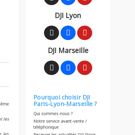
DJI Lyon
DJI Marseille
Pourquoi choisir DJI
Paris-Lyon-Marseille ?
 même
Qui sommes-nous ?
t les
Notre service avant-vente /
téléphonique
e les
Recevoir les actualités DJI Store