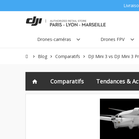
Livraiso
Drones-caméras
Drones FPV
Blog
Comparatifs
DJI Mini 3 vs DJI Mini 3 P
chevron_right
chevron_right
chevron_right
Comparatifs
Tendances & Act
home