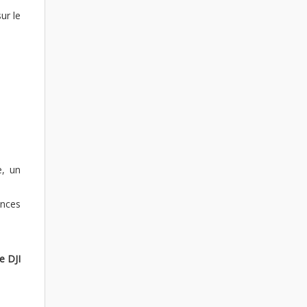
ur le
e, un
ences
e DJI