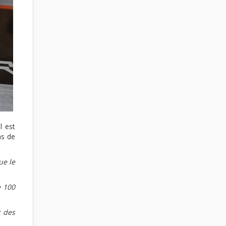
Il est
as de
ue le
e 100
c des