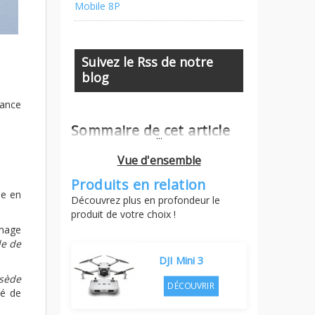
Mobile 8P
Suivez le Rss de notre
blog
tance
Sommaire de cet article
...
Vue d'ensemble
Produits en relation
le en
Découvrez plus en profondeur le
produit de votre choix !
image
le de
DJI Mini 3
ssède
DÉCOUVRIR
té de