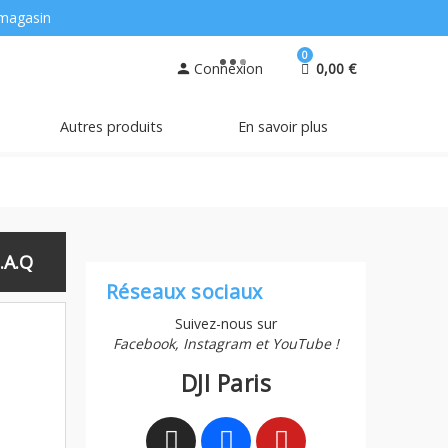
magasin
0
Connexion
0,00 €
person
Autres produits
En savoir plus
.A.Q
Réseaux sociaux
Suivez-nous sur
Facebook, Instagram et YouTube !
DJI Paris