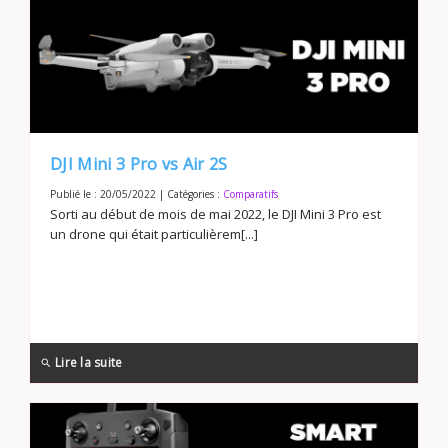
DJI Mini 3 Pro vs Air 2S
Publié le : 20/05/2022 | Catégories :
Comparatifs
Sorti au début de mois de mai 2022, le DJI Mini 3 Pro est
un drone qui était particulièrem[...]
Lire la suite
search