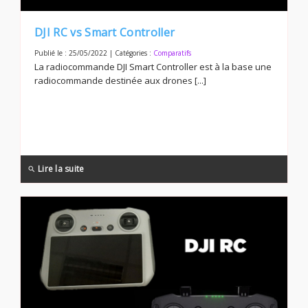
DJI RC vs Smart Controller
Publié le : 25/05/2022 | Catégories :
Comparatifs
La radiocommande DJI Smart Controller est à la base une
radiocommande destinée aux drones [...]
Lire la suite
search