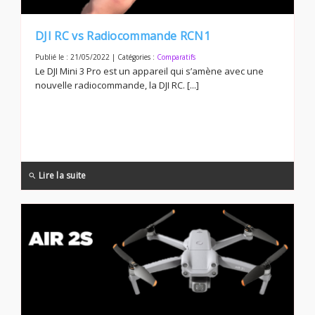
DJI RC vs Radiocommande RCN1
Publié le : 21/05/2022 | Catégories :
Comparatifs
Le DJI Mini 3 Pro est un appareil qui s’amène avec une
nouvelle radiocommande, la DJI RC. [...]
Lire la suite
search