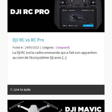
DJI RC vs RC Pro
Publié le : 24/05/2022 | Catégories :
Comparatifs
La DJI RC est la radiocommande qui a fait son apparition
au sein de l’écosystème DJI avec [...]
Lire la suite
search