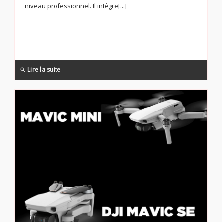
niveau professionnel. Il intègre[...]
Lire la suite
search