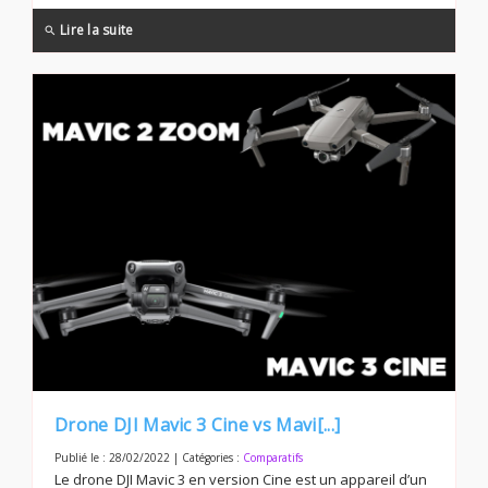
Lire la suite
search
Drone DJI Mavic 3 Cine vs Mavi[...]
Publié le : 28/02/2022 | Catégories :
Comparatifs
Le drone DJI Mavic 3 en version Cine est un appareil d’un