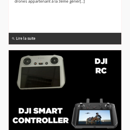
drones appartenant à la 3ème génér[...]
Lire la suite
search