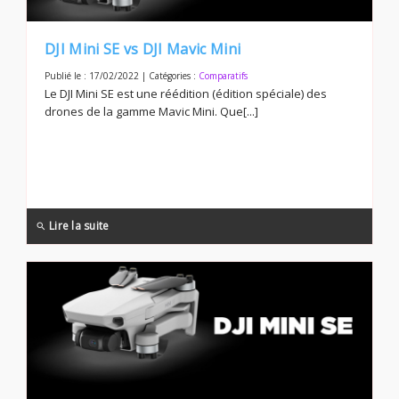
DJI Mini SE vs DJI Mavic Mini
Publié le : 17/02/2022 | Catégories :
Comparatifs
Le DJI Mini SE est une réédition (édition spéciale) des
drones de la gamme Mavic Mini. Que[...]
Lire la suite
search