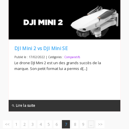
DJI Mini 2 vs DJI Mini SE
Publié le : 17/02/2022 | Catégories :
Comparatifs
Le drone DJI Mini 2 est un des grands succès de la
marque. Son petit format lui a permis d[...]
Lire la suite
search
<<
1
2
3
4
5
6
7
8
9
...
>>