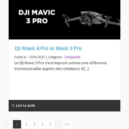
DJI Mavic 4 Pro vs Mavic 3 Pro
Publié le : 13/05/2025 | Catégories :
Comparatifs
Le DJI Mavic 3 Pro s’est imposé comme une référence
incontournable auprès des créateurs d’[...]
Lire la suite
search
<<
1
2
3
4
5
...
>>