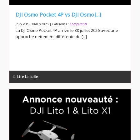
DJI Osmo Pocket 4P vs DJI Osmo[...]
Publié le : 30/07/2026 | Catégories :
Comparatifs
La DJI Osmo Pocket 4P arrive le 30 juillet 2026 avec une
approche nettement différente de [...]
Lire la suite
search