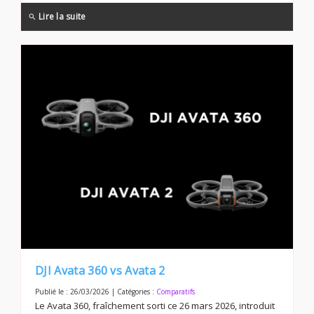
Lire la suite
search
DJI Avata 360 vs Avata 2
Publié le : 26/03/2026 | Catégories :
Comparatifs
Le Avata 360, fraîchement sorti ce 26 mars 2026, introduit