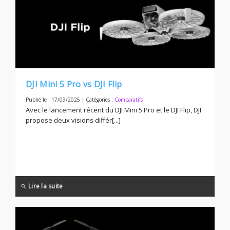
DJI Mini 5 Pro vs DJI Flip
Publié le : 17/09/2025 | Catégories :
Comparatifs
Avec le lancement récent du DJI Mini 5 Pro et le DJI Flip, DJI
propose deux visions différ[...]
Lire la suite
search