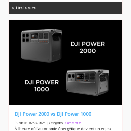
Lire la suite
search
DJI Power 2000 vs DJI Power 1000
Publié le : 02/07/2025 | Catégories :
Comparatifs
À l’heure où l’autonomie énergétique devient un enjeu