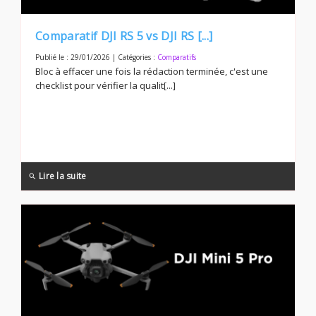
Comparatif DJI RS 5 vs DJI RS [...]
Publié le : 29/01/2026 | Catégories :
Comparatifs
Bloc à effacer une fois la rédaction terminée, c'est une
checklist pour vérifier la qualit[...]
Lire la suite
search