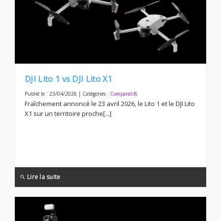
DJI Lito 1 vs DJI Lito X1
Publié le : 23/04/2026 | Catégories :
Comparatifs
Fraîchement annoncé le 23 avril 2026, le Lito 1 et le DJI Lito
X1 sur un territoire proche[...]
Lire la suite
search