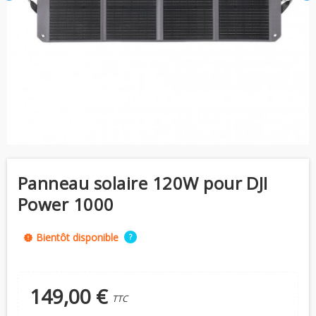
Panneau solaire 120W pour DJI
Power 1000
Bientôt disponible
?
new_releases
149,00 €
TTC