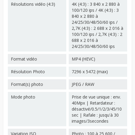
Résolutions vidéo (4:3)
4K (4:3) : 3 840 x 2 880 à
100/120 ips / 4K (4:3) : 3
840 x 2 880 à
24/25/30/48/50/60 ips /
2,7K (4:3) : 2 688 x 2 016 à
100/120 ips / 2,7K (4:3) : 2
688 x 2 016 à
24/25/30/48/50/60 ips
Format vidéo
MP4 (HEVC)
Résolution Photo
7296 x 5472 (max)
Format(s) photo
JPEG / RAW
Mode photo
Prise de vue unique : env.
40Mpx | Retardateur :
désactivé/0.5/1/2/3/45/10
sec | Rafale : jusqu'à 30
images/3secondes
Variation ISO
Photo : 100 à 25 600 /