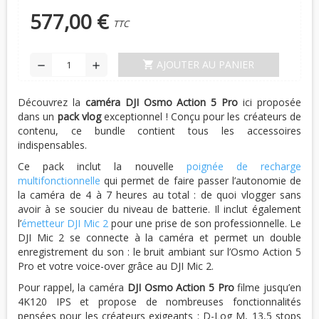
577,00 €
TTC
AJOUTER AU PANIER
shopping_cart
remove
add
Découvrez la
caméra DJI Osmo Action 5 Pro
ici proposée
dans un
pack vlog
exceptionnel ! Conçu pour les créateurs de
contenu, ce bundle contient tous les accessoires
indispensables.
Ce pack inclut la nouvelle
poignée de recharge
multifonctionnelle
qui permet de faire passer l’autonomie de
la caméra de 4 à 7 heures au total : de quoi vlogger sans
avoir à se soucier du niveau de batterie. Il inclut également
l’
émetteur DJI Mic 2
pour une prise de son professionnelle. Le
DJI Mic 2 se connecte à la caméra et permet un double
enregistrement du son : le bruit ambiant sur l’Osmo Action 5
Pro et votre voice-over grâce au DJI Mic 2.
Pour rappel, la caméra
DJI Osmo Action 5 Pro
filme jusqu’en
4K120 IPS et propose de nombreuses fonctionnalités
pensées pour les créateurs exigeants : D-Log M, 13,5 stops