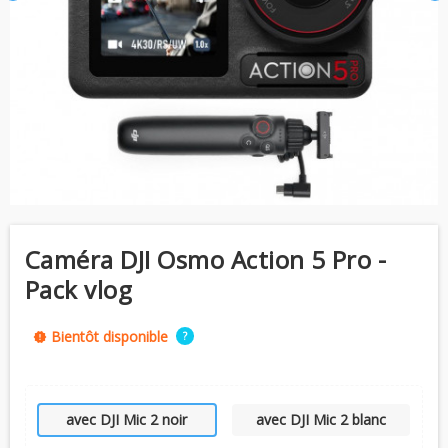
Caméra DJI Osmo Action 5 Pro -
Pack vlog
Bientôt disponible
?
new_releases
avec DJI Mic 2 noir
avec DJI Mic 2 blanc