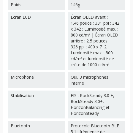
Poids
146g
Ecran LCD
Écran OLED avant :
1.46 pouce ; 331 ppi ; 342
x 342 ; Luminosité max. :
800 cd/m² | Écran OLED
arrière : 2,5 pouces ;
326 ppi ; 400 x 712 ;
Luminosité max. : 800
cd/m² et luminosité de
crête de 1000 cd/m²
Microphone
Oui, 3 microphones
interne
Stabilisation
EIS : RockSteady 3.0 +,
RockSteady 3.0+,
HorizonBalancing et
HorizonSteady
Bluetooth
Protocole Bluetooth BLE
5.1 ; fréquence de