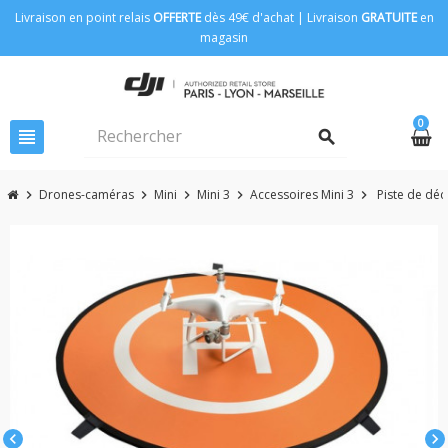
Livraison en point relais
OFFERTE
dès 49€ d'achat | Livraison
GRATUITE
en
magasin
0
view_headline
search
Drones-caméras
Mini
Mini 3
Accessoires Mini 3
Piste de dé
chevron_right
chevron_right
chevron_right
chevron_right
chevron_right
chevron_left
chevron_right