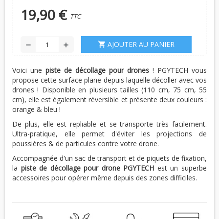
19,90 €
TTC
AJOUTER AU PANIER
shopping_cart
remove
add
Voici une
piste de décollage pour drones
! PGYTECH vous
propose cette surface plane depuis laquelle décoller avec vos
drones ! Disponible en plusieurs tailles (110 cm, 75 cm, 55
cm), elle est également réversible et présente deux couleurs :
orange & bleu !
De plus, elle est repliable et se transporte très facilement.
Ultra-pratique, elle permet d'éviter les projections de
poussières & de particules contre votre drone.
Accompagnée d'un sac de transport et de piquets de fixation,
la
piste de décollage pour drone PGYTECH
est un superbe
accessoires pour opérer même depuis des zones difficiles.