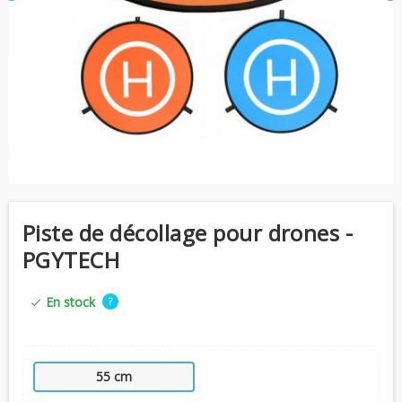
Piste de décollage pour drones -
PGYTECH
En stock
?
check
55 cm