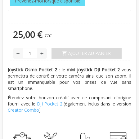
Prévenez-moi lorsque disponible
25,00 €
TTC
AJOUTER AU PANIER
shopping_cart
remove
add
Joystick Osmo Pocket 2
: le
mini joystick DJI Pocket 2
vous
permettra de contrôler votre caméra ainsi que son zoom. Il
est un immanquable pour vos prises de vue sans
smartphone.
Étendez votre horizon créatif avec ce composant d'origine
fourni avec le
DJI Pocket 2
(également inclus dans le version
Creator Combo
).