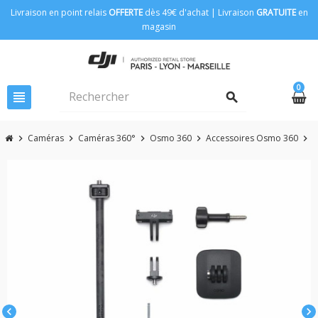
Livraison en point relais
OFFERTE
dès 49€ d'achat | Livraison
GRATUITE
en
magasin
0
view_headline
search
Caméras
Caméras 360°
Osmo 360
Accessoires Osmo 360
chevron_right
chevron_right
chevron_right
chevron_right
chevron_right
chevron_left
chevron_right