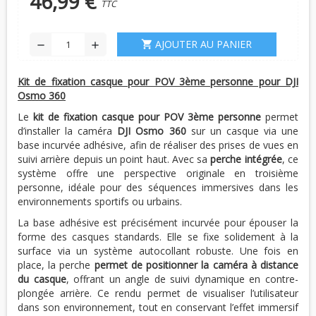
46,99 €
TTC
AJOUTER AU PANIER
shopping_cart
remove
add
Kit de fixation casque pour POV 3ème personne pour DJI
Osmo 360
Le
kit de fixation casque pour POV 3ème personne
permet
d’installer la caméra
DJI Osmo 360
sur un casque via une
base incurvée adhésive, afin de réaliser des prises de vues en
suivi arrière depuis un point haut. Avec sa
perche intégrée
, ce
système offre une perspective originale en troisième
personne, idéale pour des séquences immersives dans les
environnements sportifs ou urbains.
La base adhésive est précisément incurvée pour épouser la
forme des casques standards. Elle se fixe solidement à la
surface via un système autocollant robuste. Une fois en
place, la perche
permet de positionner la caméra à distance
du casque
, offrant un angle de suivi dynamique en contre-
plongée arrière. Ce rendu permet de visualiser l’utilisateur
dans son environnement, tout en conservant l’effet immersif