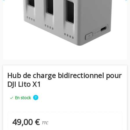
Hub de charge bidirectionnel pour
DJI Lito X1
En stock
?
check
49,00 €
TTC