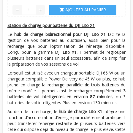
AJOUTER AU PANIER
shopping_cart
remove
add
Station de charge pour batterie du DJI Lito X1
Le
hub de charge bidirectionnel pour DJI Lito X1
facilite la
gestion de vos batteries au quotidien, aussi bien pour la
recharge que pour l’optimisation de l’énergie disponible.
Conçu pour la gamme DJI Lito X1, il permet de regrouper
plusieurs batteries dans un seul accessoire, afin de simplifier
la préparation de vos sessions de vol.
Lorsqu’il est utilisé avec un chargeur portable DJI 65 W ou un
chargeur compatible Power Delivery de 45 W ou plus, ce hub
prend en charge la
recharge parallèle de trois batteries
du
même modèle. Il permet ainsi de
recharger complètement 3
batteries de vol intelligentes en environ 87 minutes
, ou 3
batteries de vol intelligentes Plus en environ 130 minutes.
Au-delà de la recharge, le
hub de charge Lito X1
intègre une
fonction d’accumulation d’énergie particulièrement pratique. Il
peut transférer l’énergie restante de plusieurs batteries vers
celle qui dispose déjà du niveau de charge le plus élevé. Cette