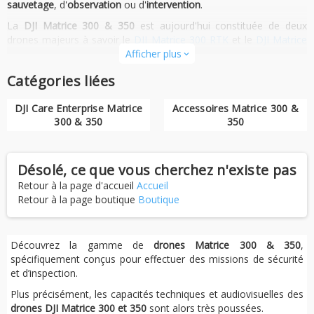
sauvetage
, d'
observation
ou d'
intervention
.
La
DJI Matrice 300 & 350
est aujourd'hui constituée de deux
drones majeurs à savoir le
DJI Matrice 300 RTK
et le
DJI Matrice
350
. Les DJI Matrice 300 & 350 RTK sont des appareils de type
Afficher plus
expand_more
"plateforme" capables d'intégrer plusieurs nacelles-caméras
Catégories liées
polyvalentes DJI. Gros porteurs, ils sont puissants, à l'autonomie
supérieure, et à la sécurité en vol éprouvée.
DJI Care Enterprise Matrice
Accessoires Matrice 300 &
Les nacelles-caméras associées à ces drones intègrent divers
300 & 350
350
capteurs ou accessoires spéciaux, qui vous permettront de capter
la
lumière infrarouge
, déterminer des distances ou encore
envoyer un message sonore par exemple. Personnalisables, vous
Désolé, ce que vous cherchez n'existe pas
pourrez répondre à des besoins spécifiques en comptant sur les
Retour à la page d'accueil
Accueil
équipes de
développeurs DJI
qui programment constamment des
Retour à la page boutique
Boutique
solutions pour répondre aux mieux à vos attentes. Également,
vous vous assurez de mises à jours fréquentes et d'un
support
client de qualité
prêt à répondre à vos questions.
Découvrez la gamme de
drones Matrice 300 & 350
,
Découvrez les
drones & packs Matrice 300 / 350 RTK
.
spécifiquement conçus pour effectuer des missions de sécurité
et d’inspection.
Plus précisément, les capacités techniques et audiovisuelles des
drones DJI Matrice 300 et 350
sont alors très poussées.