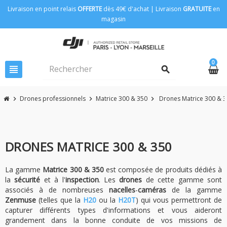
Livraison en point relais
OFFERTE
dès 49€ d'achat | Livraison
GRATUITE
en
magasin
0
view_headline
search
Drones professionnels
Matrice 300 & 350
Drones Matrice 300 & 
chevron_right
chevron_right
chevron_right
DRONES MATRICE 300 & 350
La gamme
Matrice 300 & 350
est composée de produits dédiés à
la
sécurité
et à l'
inspection
. Les
drones
de cette gamme sont
associés à de nombreuses
nacelles
-
caméras
de la gamme
Zenmuse
(telles que la
H20
ou la
H20T
) qui vous permettront de
capturer différents types d'informations et vous aideront
grandement dans la bonne conduite de vos missions de