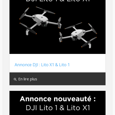
Annonce DJI : Lito X1 & Lito 1
En lire plus
search