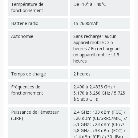
Température de
De -10° à +40°C
fonctionnement
Batterie radio
1S 2600mAh
Autonomie
Sans recharger aucun
appareil mobile : 3.5
heures / En rechargeant
un appareil mobile : 1.5
heures
Temps de charge
2 heures
Fréquences de
2,400 à 2,4835 GHz /
fonctionnement
5,170 à 5,250 GHz / 5,725
à 5,850 GHz
Puissance de l'émetteur
2,4 GHz : ‹ 33 dBm (FCC) /
(EIRP)
‹ 20 dBm (CE/SRRC/MIC) //
5,1 GHz : ‹ 23 dBm (CE) //
5,8 GHz : ‹ 33 dBm (FCC) /
‹ 14 dBm (CE) / ‹ 30 dBm