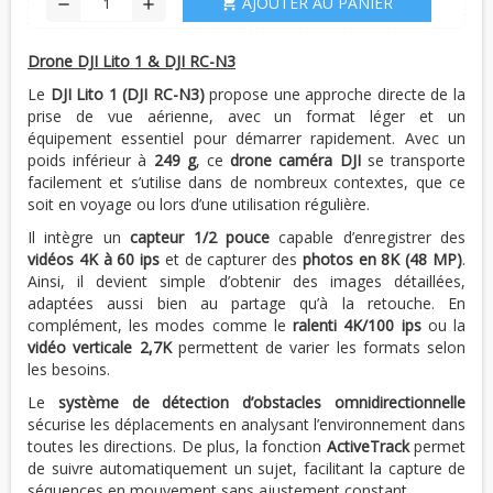
AJOUTER AU PANIER
shopping_cart
remove
add
Drone DJI Lito 1 & DJI RC-N3
Le
DJI Lito 1 (DJI RC-N3)
propose une approche directe de la
prise de vue aérienne, avec un format léger et un
équipement essentiel pour démarrer rapidement. Avec un
poids inférieur à
249 g
, ce
drone caméra DJI
se transporte
facilement et s’utilise dans de nombreux contextes, que ce
soit en voyage ou lors d’une utilisation régulière.
Il intègre un
capteur 1/2 pouce
capable d’enregistrer des
vidéos 4K à 60 ips
et de capturer des
photos en 8K (48 MP)
.
Ainsi, il devient simple d’obtenir des images détaillées,
adaptées aussi bien au partage qu’à la retouche. En
complément, les modes comme le
ralenti 4K/100 ips
ou la
vidéo verticale 2,7K
permettent de varier les formats selon
les besoins.
Le
système de détection d’obstacles omnidirectionnelle
sécurise les déplacements en analysant l’environnement dans
toutes les directions. De plus, la fonction
ActiveTrack
permet
de suivre automatiquement un sujet, facilitant la capture de
séquences en mouvement sans ajustement constant.