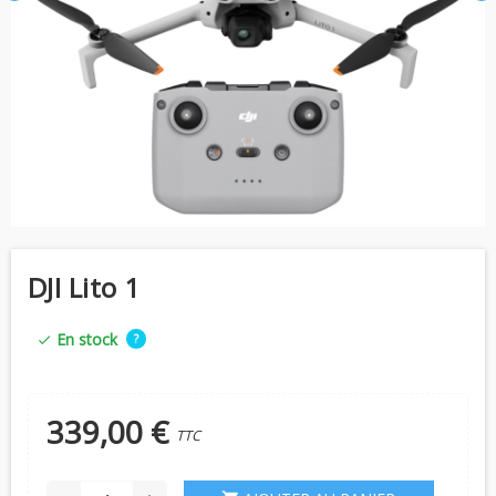
DJI Lito 1
En stock
?
check
339,00 €
TTC