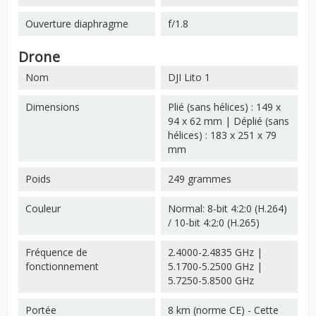
Ouverture diaphragme
f/1.8
Drone
Nom
DJI Lito 1
Dimensions
Plié (sans hélices) : 149 x
94 x 62 mm | Déplié (sans
hélices) : 183 x 251 x 79
mm
Poids
249 grammes
Couleur
Normal: 8-bit 4:2:0 (H.264)
/ 10-bit 4:2:0 (H.265)
Fréquence de
2.4000-2.4835 GHz |
fonctionnement
5.1700-5.2500 GHz |
5.7250-5.8500 GHz
Portée
8 km (norme CE) - Cette