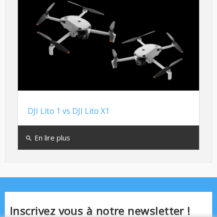
DJI Lito 1 vs DJI Lito X1
En lire plus
search
Inscrivez vous à notre newsletter !