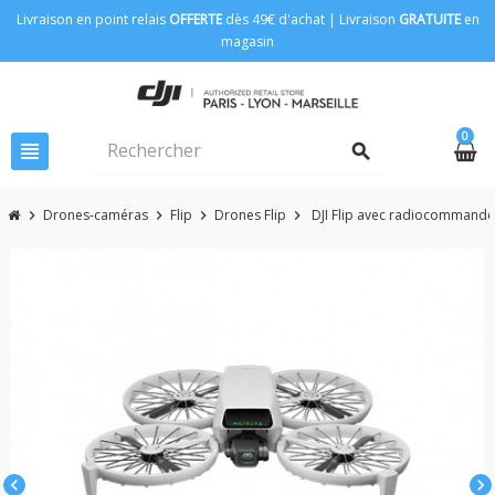
Livraison en point relais
OFFERTE
dès 49€ d'achat | Livraison
GRATUITE
en
magasin
0
view_headline
search
Drones-caméras
Flip
Drones Flip
DJI Flip avec radiocommande
chevron_right
chevron_right
chevron_right
chevron_right
chevron_left
chevron_right