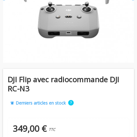
DJI Flip avec radiocommande DJI
RC-N3
Derniers articles en stock
?
notifications_active
349,00 €
TTC