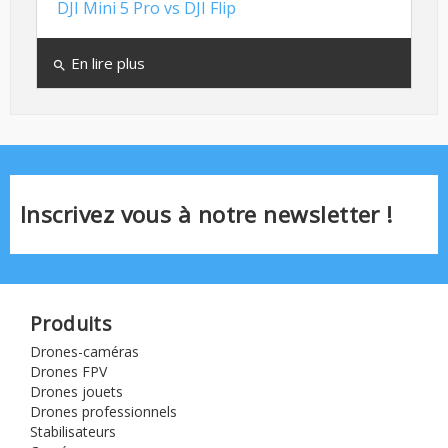
DJI Mini 5 Pro vs DJI Flip
En lire plus
search
Inscrivez vous à notre newsletter !
Produits
Drones-caméras
Drones FPV
Drones jouets
Drones professionnels
Stabilisateurs