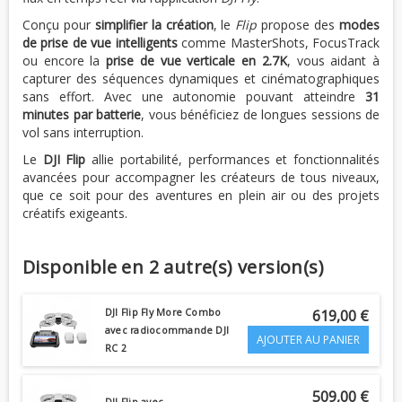
Conçu pour
simplifier la création
, le
Flip
propose des
modes
de prise de vue intelligents
comme MasterShots, FocusTrack
ou encore la
prise de vue verticale en 2.7K
, vous aidant à
capturer des séquences dynamiques et cinématographiques
sans effort. Avec une autonomie pouvant atteindre
31
minutes par batterie
, vous bénéficiez de longues sessions de
vol sans interruption.
Le
DJI Flip
allie portabilité, performances et fonctionnalités
avancées pour accompagner les créateurs de tous niveaux,
que ce soit pour des aventures en plein air ou des projets
créatifs exigeants.
Disponible en 2 autre(s) version(s)
DJI Flip Fly More Combo
619,00 €
avec radiocommande DJI
AJOUTER AU PANIER
RC 2
509,00 €
DJI Flip avec