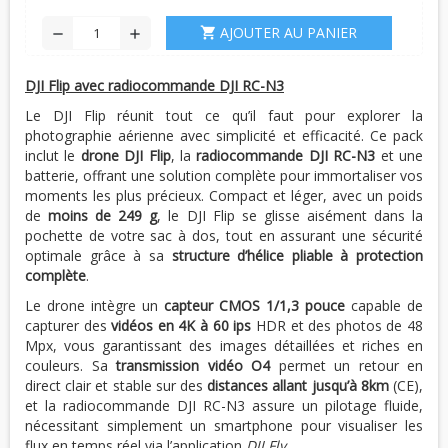
AJOUTER AU PANIER
shopping_cart
remove
add
DJI Flip avec radiocommande DJI RC-N3
Le DJI Flip réunit tout ce qu’il faut pour explorer la
photographie aérienne avec simplicité et efficacité. Ce pack
inclut le
drone DJI Flip
, la
radiocommande DJI RC-N3
et une
batterie, offrant une solution complète pour immortaliser vos
moments les plus précieux. Compact et léger, avec un poids
de
moins de 249 g
, le DJI Flip se glisse aisément dans la
pochette de votre sac à dos, tout en assurant une sécurité
optimale grâce à sa
structure d’hélice pliable à protection
complète
.
Le drone intègre un
capteur CMOS 1/1,3 pouce
capable de
capturer des
vidéos en 4K à 60 ips
HDR et des photos de 48
Mpx, vous garantissant des images détaillées et riches en
couleurs. Sa
transmission vidéo O4
permet un retour en
direct clair et stable sur des
distances allant jusqu’à 8km
(CE),
et la radiocommande DJI RC-N3 assure un pilotage fluide,
nécessitant simplement un smartphone pour visualiser les
flux en temps réel via l’application
DJI Fly
.