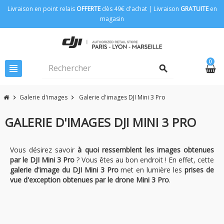
Livraison en point relais
OFFERTE
dès 49€ d'achat | Livraison
GRATUITE
en
magasin
0
view_headline
search
Galerie d'images
Galerie d'images DJI Mini 3 Pro
chevron_right
chevron_right
GALERIE D'IMAGES DJI MINI 3 PRO
Vous désirez savoir
à quoi ressemblent les images obtenues
par le DJI Mini 3 Pro
? Vous êtes au bon endroit ! En effet, cette
galerie d'image du DJI Mini 3 Pro
met en lumière les
prises de
vue d'exception obtenues par le drone Mini 3 Pro
.